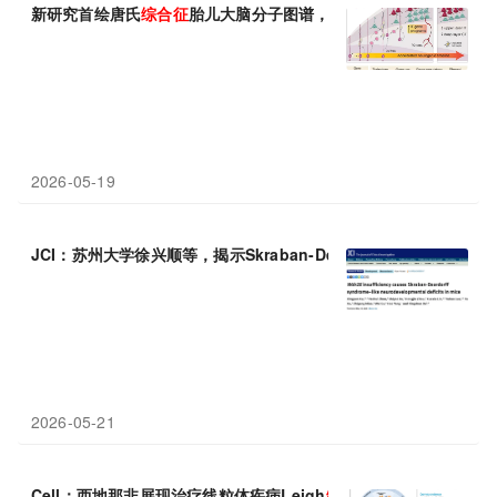
新研究首绘唐氏
综合征
胎儿大脑分子图谱，揭示发育时序错乱之谜
2026-05-19
JCI：苏州大学徐兴顺等，揭示Skraban-Deardorff
综合征
的发病
2026-05-21
Cell：西地那非展现治疗线粒体疾病Leigh
综合征
的巨大潜力