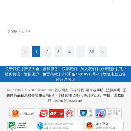
2026-04-27
<
1
2
3
4
...
36
>
关于我们
|
产品大全
|
营销服务
|
联系我们
|
加入我们
|
友情链接
|
用户
服务协议
|
隐私保护
|
免责条款
|
沪ICP备14018915号-1
|
增值电信业务
经营许可证
Copyright©2001-2020 bioon.com 版权所有 不得转载.
著作权声明
|
法律声明
|
互
联网药品信息服务资格证书((沪)-非经营性-2019-0162)
|
投诉、举报、维权邮
箱：editor@medsci.cn<
网
上海工商
络
社
会
征
021-54485309-8082
31010402000321