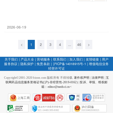
2026-06-19
<
1
2
3
4
...
46
>
关于我们
|
产品大全
|
营销服务
|
联系我们
|
加入我们
|
友情链接
|
用户
服务协议
|
隐私保护
|
免责条款
|
沪ICP备14018915号-1
|
增值电信业务
经营许可证
Copyright©2001-2020 bioon.com 版权所有 不得转载.
著作权声明
|
法律声明
|
互
联网药品信息服务资格证书((沪)-非经营性-2019-0162)
|
投诉、举报、维权邮
箱：editor@medsci.cn<
网
上海工商
络
社
会
征
021-54485309-8082
31010402000321