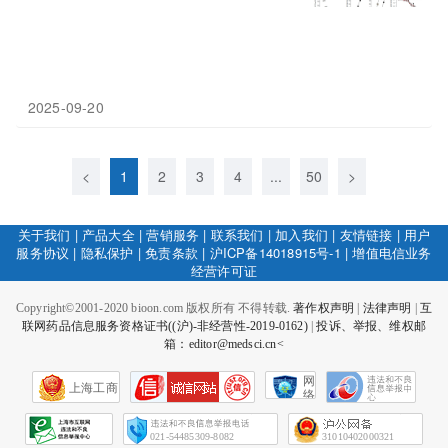
2025-09-20
<
1
2
3
4
...
50
>
关于我们
|
产品大全
|
营销服务
|
联系我们
|
加入我们
|
友情链接
|
用户
服务协议
|
隐私保护
|
免责条款
|
沪ICP备14018915号-1
|
增值电信业务
经营许可证
Copyright©2001-2020 bioon.com 版权所有 不得转载.
著作权声明
|
法律声明
|
互
联网药品信息服务资格证书((沪)-非经营性-2019-0162)
|
投诉、举报、维权邮
箱：editor@medsci.cn<
网
上海工商
络
社
会
征
021-54485309-8082
31010402000321