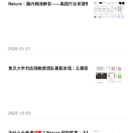
Nature：脑内精准静音——基因疗法有望带来无
成瘾
风险镇痛新希
2026-01-21
复旦大学刘志强教授团队最新发现：丘脑室旁核在芬太尼
成瘾
记忆
2025-12-20
为什么会焦虑
成瘾
？Nature 找到答案：大脑三通道编码失衡是关键