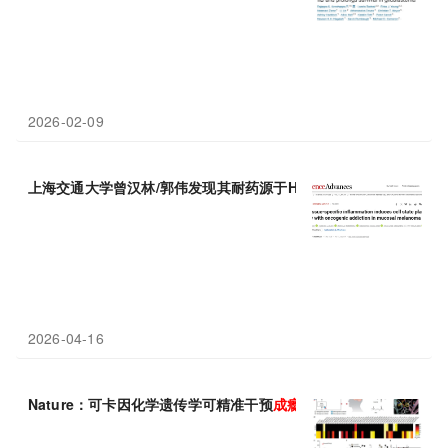
2026-02-09
上海交通大学曾汉林/郭伟发现其耐药源于HER2/3“
成瘾
”，靶向抑
2026-04-16
Nature：可卡因化学遗传学可精准干预
成瘾
回路