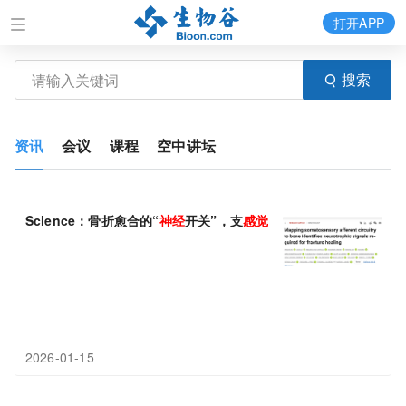
打开APP
搜索
资讯
会议
课程
空中讲坛
Science：骨折愈合的“
神经
开关”，支
感觉神经
通过特定
神经
营养
2026-01-15