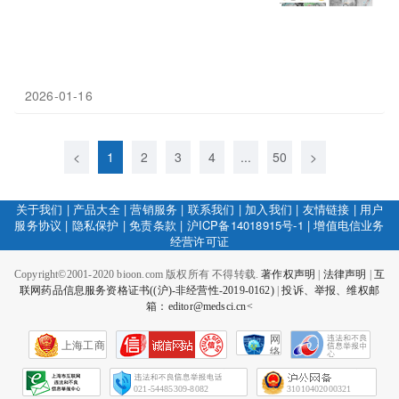
2026-01-16
<
1
2
3
4
...
50
>
关于我们
|
产品大全
|
营销服务
|
联系我们
|
加入我们
|
友情链接
|
用户
服务协议
|
隐私保护
|
免责条款
|
沪ICP备14018915号-1
|
增值电信业务
经营许可证
Copyright©2001-2020 bioon.com 版权所有 不得转载.
著作权声明
|
法律声明
|
互
联网药品信息服务资格证书((沪)-非经营性-2019-0162)
|
投诉、举报、维权邮
箱：editor@medsci.cn<
网
上海工商
络
社
会
征
021-54485309-8082
31010402000321