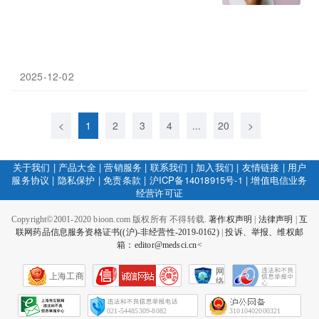
2025-12-02
<
1
2
3
4
...
20
>
关于我们
|
产品大全
|
营销服务
|
联系我们
|
加入我们
|
友情链接
|
用户
服务协议
|
隐私保护
|
免责条款
|
沪ICP备14018915号-1
|
增值电信业务
经营许可证
Copyright©2001-2020 bioon.com 版权所有 不得转载.
著作权声明
|
法律声明
|
互
联网药品信息服务资格证书((沪)-非经营性-2019-0162)
|
投诉、举报、维权邮
箱：editor@medsci.cn<
网
上海工商
络
社
会
征
021-54485309-8082
31010402000321