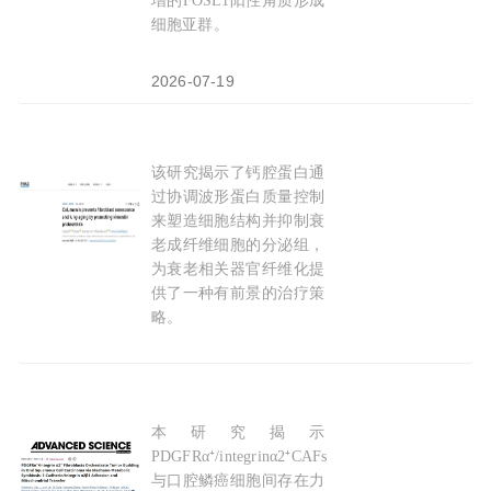
增的FOSL1阳性角质形成
细胞亚群。
2026-07-19
该研究揭示了钙腔蛋白通
PNAS：山东大学娄红祥/董婷发现防止
成纤维细
过协调波形蛋白质量控制
来塑造细胞结构并抑制衰
老成纤维细胞的分泌组，
为衰老相关器官纤维化提
供了一种有前景的治疗策
略。
2026-01-30
本研究揭示
Adv Sci：口腔癌“出芽”的幕后推手，复旦大学
PDGFRα⁺/integrinα2⁺CAFs
与口腔鳞癌细胞间存在力