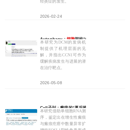
经炎症的发生。
2026-02-24
Autophagy：
细胞
间的“错误通话”如何加速心衰
本研究为DCM的发病机
制提供了机理层面的见
解，并指出CCN1可作为
缓解疾病发生与进展的潜
在治疗靶点。
2026-05-08
Cell子刊：瘢痕的“幕后推手”：龙笑等团队发现F
本研究借助单细胞RNA测
序，鉴定出在增生性瘢痕
与瘢痕疙瘩中数量异常扩