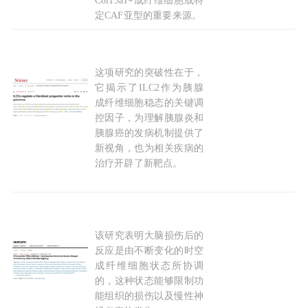
Col15a1+成纤维细胞或特
定CAF亚型的重要来源。
2026-07-08
这项研究的突破性在于，
胰腺里的“免疫指挥官”：《Science》揭示ILC2
它揭示了ILC2作为胰腺
成纤维细胞稳态的关键调
控因子，为理解胰腺炎和
胰腺癌的发病机制提供了
新视角，也为相关疾病的
治疗开辟了新靶点。
2026-07-07
该研究表明大脑损伤后的
《Nature》揭示
成纤维细胞
-免疫动态互作修复脑损
反应是由不断变化的时空
成纤维细胞状态所协调
的，这种状态能够限制功
能组织的损伤以及慢性神