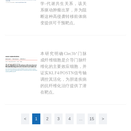
学-代谢共生关系，该关
系驱动肿瘤出芽，并为阻
断这种高侵袭转移前体病
变提供可干预靶点。
2026-07-23
本研究明确Clec3b⁺门脉
Nat Communi：找到肝
纤维
化的“罪魁祸首”，
成纤维细胞是介导门脉纤
维化的主要效应细胞，并
证实KLF4/POSTN信号轴
调控其活化，为胆道疾病
的抗纤维化治疗提供了潜
在靶点。
2026-05-07
<
1
2
3
4
...
15
>