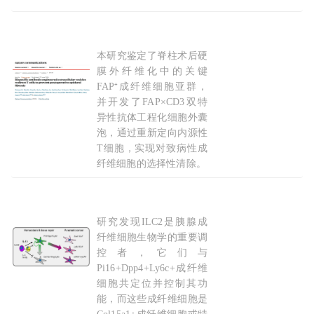
2026-03-23
本研究鉴定了脊柱术后硬
Nat Communi：靶向FAP⁺
成纤维细胞
，双抗工
膜外纤维化中的关键
FAP⁺成纤维细胞亚群，
并开发了FAP×CD3双特
异性抗体工程化细胞外囊
泡，通过重新定向内源性
T细胞，实现对致病性成
纤维细胞的选择性清除。
2026-07-17
研究发现ILC2是胰腺成
Science论文揭示胰腺“修复-癌变”双面轴：ILC
纤维细胞生物学的重要调
控者，它们与
Pi16+Dpp4+Ly6c+成纤维
细胞共定位并控制其功
能，而这些成纤维细胞是