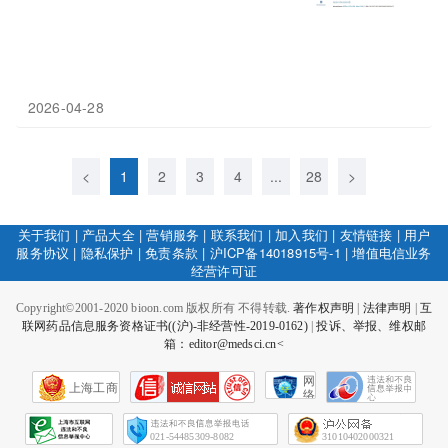
2026-04-28
<
1
2
3
4
...
28
>
关于我们
|
产品大全
|
营销服务
|
联系我们
|
加入我们
|
友情链接
|
用户
服务协议
|
隐私保护
|
免责条款
|
沪ICP备14018915号-1
|
增值电信业务
经营许可证
Copyright©2001-2020 bioon.com 版权所有 不得转载.
著作权声明
|
法律声明
|
互
联网药品信息服务资格证书((沪)-非经营性-2019-0162)
|
投诉、举报、维权邮
箱：editor@medsci.cn<
网
上海工商
络
社
会
征
021-54485309-8082
31010402000321