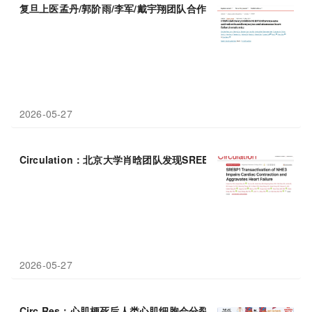
复旦上医孟丹/郭阶雨/李军/戴宇翔团队合作揭示
心力衰竭
炎症调控
2026-05-27
Circulation：北京大学肖晗团队发现SREBP1转录激活NHE3
2026-05-27
Circ Res：心肌梗死后人类心肌细胞会分裂再生，新疗法有望逆转