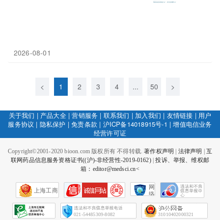
2026-08-01
<
1
2
3
4
...
50
>
关于我们
|
产品大全
|
营销服务
|
联系我们
|
加入我们
|
友情链接
|
用户
服务协议
|
隐私保护
|
免责条款
|
沪ICP备14018915号-1
|
增值电信业务
经营许可证
Copyright©2001-2020 bioon.com 版权所有 不得转载.
著作权声明
|
法律声明
|
互
联网药品信息服务资格证书((沪)-非经营性-2019-0162)
|
投诉、举报、维权邮
箱：editor@medsci.cn<
网
上海工商
络
社
会
征
021-54485309-8082
31010402000321