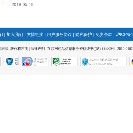
2019-05-18
们
|
加入我们
|
友情链接
|
用户服务协议
|
隐私保护
|
免责条款
|
沪ICP备1
 不得转载.
著作权声明
|
法律声明
|
互联网药品信息服务资格证书((沪)-非经营性-2019-0162
网
络
021-54485309-8082
社
会
征
信
网