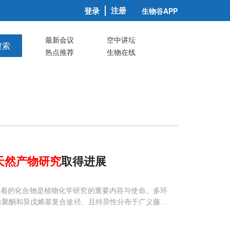
注册
登录
生物谷APP
最新会议
空中讲坛
搜索
热点推荐
生物在线
天然
产物
研究
取得进展
显着的化合物是植物化学研究的重要内容与使命。多环
自聚酮和异戊烯基复合途径、且特异性分布于广义藤黄
年，前苏联科学家从西方著名抗抑郁药用植物贯叶金丝桃(Hy