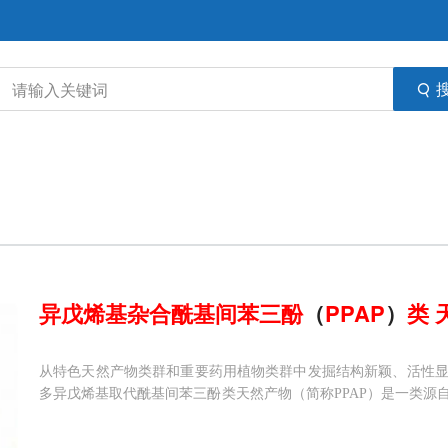
异
戊烯
基
杂合
酰
基
间
苯
三
酚
（
PPAP
）
类
从特色天然产物类群和重要药用植物类群中发掘结构新颖、活性
多异戊烯基取代酰基间苯三酚类天然产物（简称PPAP）是一类源
科(Guttiferae)植物中的特色天然产物类群。其研究始于1975
pericum perforatum)中鉴定了首个具有双环[3