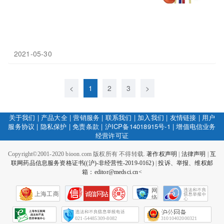
2021-05-30
<
1
2
3
>
关于我们
|
产品大全
|
营销服务
|
联系我们
|
加入我们
|
友情链接
|
用户
服务协议
|
隐私保护
|
免责条款
|
沪ICP备14018915号-1
|
增值电信业务
经营许可证
Copyright©2001-2020 bioon.com 版权所有 不得转载.
著作权声明
|
法律声明
|
互
联网药品信息服务资格证书((沪)-非经营性-2019-0162)
|
投诉、举报、维权邮
箱：editor@medsci.cn<
网
上海工商
络
社
会
征
021-54485309-8082
31010402000321