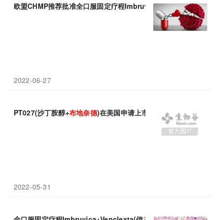
欧盟CHMP推荐批准全口服固定疗程Imbruvica+Venclyxto(伊
布
替
2022-06-27
PT027(沙丁胺醇+
布
地
奈
德
)在美国申请上市：显著降低哮喘严重恶
2022-05-31
全口服固定疗程Imbruvica+Venclexta(伊
布
替尼+维
奈
克拉)：3年