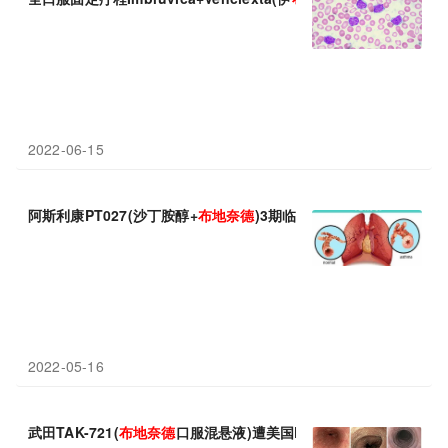
2022-06-15
阿斯利康PT027(沙丁胺醇+
布
地
奈
德
)3期临床：作为按需抢救药物
2022-05-16
武田TAK-721(
布
地
奈
德
口服混悬液)遭美国FDA拒绝批准！