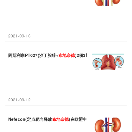
2021-09-16
阿斯利康PT027(沙丁胺醇+
布
地
奈
德
)2项3期临床成功：显著改善
2021-09-12
Nefecon(定点靶向释放
布
地
奈
德
)在欧盟申请上市：具有疾病修正潜