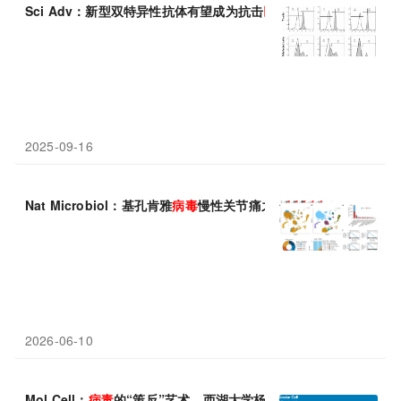
Sci Adv：新型双特异性抗体有望成为抗击
巨细胞
病毒
的“免疫特种
2025-09-16
Nat Microbiol：基孔肯雅
病毒
慢性关节痛之谜揭晓，巨噬
细胞
成
2026-06-10
Mol Cell：
病毒
的“策反”艺术，西湖大学杨培国团队发现甲
病毒
能