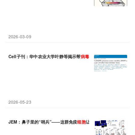
2026-03-09
Cell子刊：华中农业大学叶静等揭示帮
病毒
脱壳的
细胞
“内应”—SP
2026-05-23
JEM：鼻子里的“哨兵”——这群免疫
细胞
让流感
病毒
刚进门就被盯