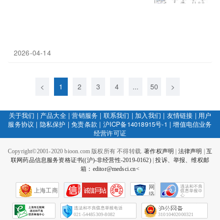
2026-04-14
<
1
2
3
4
...
50
>
关于我们
|
产品大全
|
营销服务
|
联系我们
|
加入我们
|
友情链接
|
用户
服务协议
|
隐私保护
|
免责条款
|
沪ICP备14018915号-1
|
增值电信业务
经营许可证
Copyright©2001-2020 bioon.com 版权所有 不得转载.
著作权声明
|
法律声明
|
互
联网药品信息服务资格证书((沪)-非经营性-2019-0162)
|
投诉、举报、维权邮
箱：editor@medsci.cn<
网
上海工商
络
社
会
征
021-54485309-8082
31010402000321