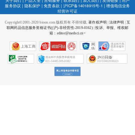
关于我们
|
产品大全
|
营销服务
|
联系我们
|
加入我们
|
友情链接
|
用户
服务协议
|
隐私保护
|
免责条款
|
沪ICP备14018915号-1
|
增值电信业务
经营许可证
Copyright©2001-2020 bioon.com 版权所有 不得转载.
著作权声明
|
法律声明
|
互
联网药品信息服务资格证书((沪)-非经营性-2019-0162)
|
投诉、举报、维权邮
箱：editor@medsci.cn<
网
上海工商
络
社
会
征
021-54485309-8082
31010402000321
信
网