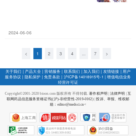
2024-06-06
<
1
2
3
4
...
7
>
关于我们
|
产品大全
|
营销服务
|
联系我们
|
加入我们
|
友情链接
|
用户
服务协议
|
隐私保护
|
免责条款
|
沪ICP备14018915号-1
|
增值电信业务
经营许可证
Copyright©2001-2020 bioon.com 版权所有 不得转载.
著作权声明
|
法律声明
|
互
联网药品信息服务资格证书((沪)-非经营性-2019-0162)
|
投诉、举报、维权邮
箱：editor@medsci.cn<
网
上海工商
络
社
会
征
021-54485309-8082
31010402000321