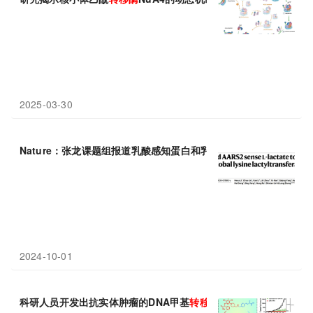
2025-03-30
Nature：张龙课题组报道乳酸感知蛋白和乳酸化
转移酶
AARS1/2
2024-10-01
科研人员开发出抗实体肿瘤的DNA甲基
转移酶
/组蛋白去乙酰化
酶
的