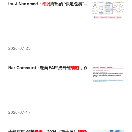
Int J Nanomed：
细胞
寄出的“快递包裹”——微小RNA通过
细胞
外
2026-07-23
Nat Communi：靶向FAP⁺成纤维
细胞
，双抗工程化
细胞
外
囊
泡
预
2026-07-17
十载深耕 聚势
囊
泡
｜2026（第十届）
细胞
外
囊
泡
前沿与转化大会3月