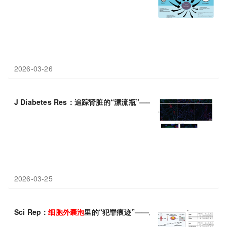
2026-03-26
J Diabetes Res：追踪肾脏的“漂流瓶”——
细胞
外
囊
泡
如何提前泄
2026-03-25
Sci Rep：
细胞
外
囊
泡
里的“犯罪痕迹”——血清与脂肪组织为食管