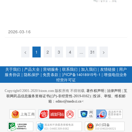
2026-03-16
<
1
2
3
4
...
31
>
关于我们
|
产品大全
|
营销服务
|
联系我们
|
加入我们
|
友情链接
|
用户
服务协议
|
隐私保护
|
免责条款
|
沪ICP备14018915号-1
|
增值电信业务
经营许可证
Copyright©2001-2020 bioon.com 版权所有 不得转载.
著作权声明
|
法律声明
|
互
联网药品信息服务资格证书((沪)-非经营性-2019-0162)
|
投诉、举报、维权邮
箱：editor@medsci.cn<
网
上海工商
络
社
会
征
021-54485309-8082
31010402000321