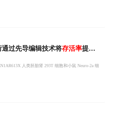
领衔通过先导编辑技术将
存活率
提高3倍、癫痫发
13X 人类胚胎肾 293T 细胞和小鼠 Neuro-2a 细