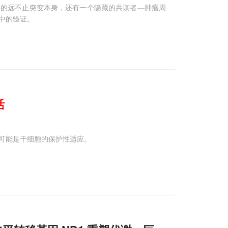
运的远不止突变本身，还有一个隐藏的共谋者—肿瘤周
中的验证。
活
可能是干细胞的保护性适应。