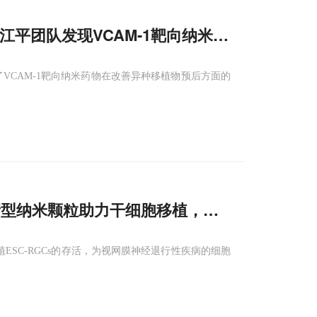
宋江平团队发现VCAM-1靶向纳米粒把
存活
时长
了VCAM-1靶向纳米药物在改善异种移植物预后方面的
发新型纳米颗粒助力干细胞移植，显著提升视网膜
植ESC‑RGCs的存活，为视网膜神经退行性疾病的细胞