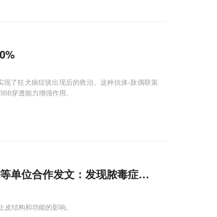
0%
果，实现了狂犬病症状出现后的救治。这种抗体-肽偶联策
BBB穿透能力增强作用。
院等单位合作发文：发现脓毒症治疗新策略
对上皮结构和功能的影响。