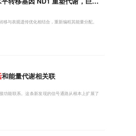
水平转移基因 ND1 重塑代谢，巨型深海水虱饿
转移与表观遗传优化相结合，重新编程其能量分配。
活
和能量代谢相关联
的直接功能联系。这条新发现的信号通路从根本上扩展了