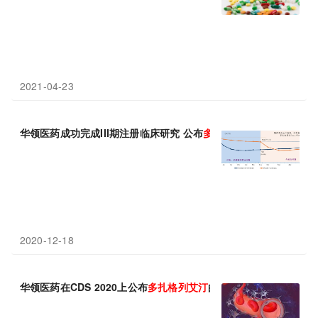
2021-04-23
华领医药成功完成III期注册临床研究 公布
多
扎
格
列
艾
汀
与二甲双胍联
2020-12-18
华领医药在CDS 2020上公布
多
扎
格
列
艾
汀
的进一步研究数据