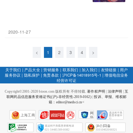
2020-11-27
<
1
2
3
4
>
关于我们
|
产品大全
|
营销服务
|
联系我们
|
加入我们
|
友情链接
|
用户
服务协议
|
隐私保护
|
免责条款
|
沪ICP备14018915号-1
|
增值电信业务
经营许可证
Copyright©2001-2020 bioon.com 版权所有 不得转载.
著作权声明
|
法律声明
|
互
联网药品信息服务资格证书((沪)-非经营性-2019-0162)
|
投诉、举报、维权邮
箱：editor@medsci.cn<
网
上海工商
络
社
会
征
021-54485309-8082
31010402000321