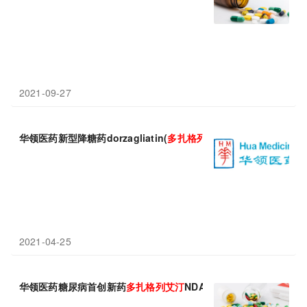
2021-09-27
华领医药新型降糖药dorzagliatin(
多
扎
格
列
艾
汀
)上市申请获国家药
2021-04-25
华领医药糖尿病首创新药
多
扎
格
列
艾
汀
NDA获NMPA受理！ 为全