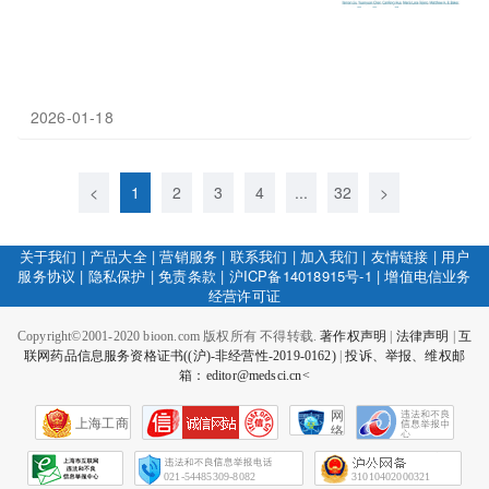
2026-01-18
<
1
2
3
4
...
32
>
关于我们
|
产品大全
|
营销服务
|
联系我们
|
加入我们
|
友情链接
|
用户
服务协议
|
隐私保护
|
免责条款
|
沪ICP备14018915号-1
|
增值电信业务
经营许可证
Copyright©2001-2020 bioon.com 版权所有 不得转载.
著作权声明
|
法律声明
|
互
联网药品信息服务资格证书((沪)-非经营性-2019-0162)
|
投诉、举报、维权邮
箱：editor@medsci.cn<
网
上海工商
络
社
会
征
021-54485309-8082
31010402000321