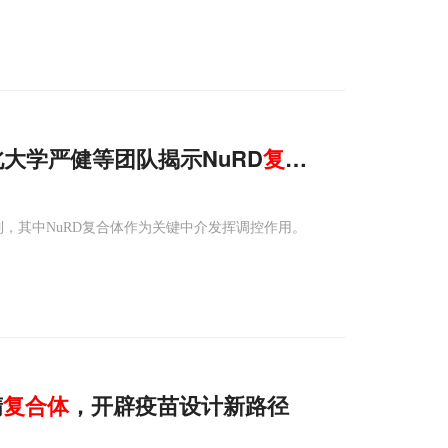
西北大学严健等团队揭示NuRD
复合体
如何通过CT
制，其中NuRD复合体作为关键中介发挥调控作用。
精
复合体
，开辟疫苗设计新路径