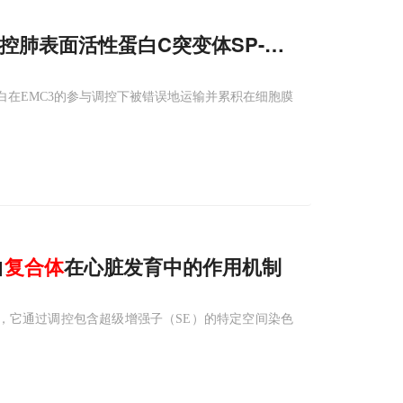
控肺表面活性蛋白C突变体SP-C(I73T)的
突变蛋白在EMC3的参与调控下被错误地运输并累积在细胞膜
白
复合体
在心脏发育中的作用机制
，它通过调控包含超级增强子（SE）的特定空间染色