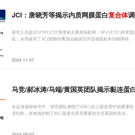
JCI：唐晓芳等揭示内质网膜蛋白
复合体
调
研究人员提出SFTPCI73T突变的主要致病机制：SP-C(I73T)
处，从而破坏了AT2细胞内囊泡运输途径并造成线粒体功能障碍。
2024-11-07
马竞/郝冰涛/马端/黄国英团队揭示黏连蛋
在这项最新研究中，研究团队阐明了SMC3在心脏发育中的重要性
质结构，有效地控制了对心脏发生至关重要的主控基因的表达。
2024-08-03