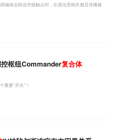
通过基因编辑去除这些接触点时，疟原虫受精失败且传播被
控枢纽Commander
复合体
一个重要“开关”！