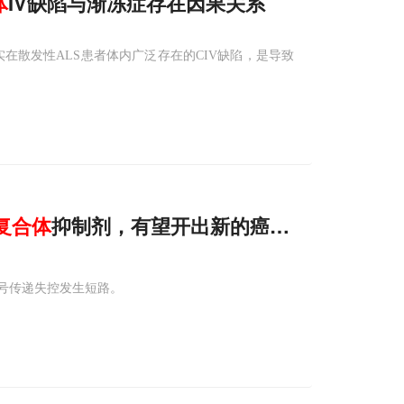
体
IV缺陷与渐冻症存在因果关系
在散发性ALS患者体内广泛存在的CIV缺陷，是导致
复合体
抑制剂，有望开出新的癌症治疗药物
号传递失控发生短路。