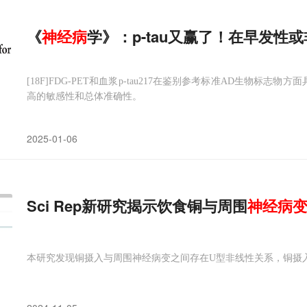
《
神经病
学》：p-tau又赢了！在早发性
[18F]FDG-PET和血浆p-tau217在鉴别参考标准AD生物标志物
高的敏感性和总体准确性。
2025-01-06
Sci Rep新研究揭示饮食铜与周围
神经病
本研究发现铜摄入与周围神经病变之间存在U型非线性关系，铜摄