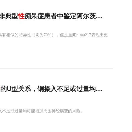
或非典型
性
痴呆症患者中鉴定阿尔茨海默病，血液p-t
方面具有相似的特异性（均为70%），但是血浆p-tau217表现出更
变
的U型关系，铜摄入不足或过量均有问题
入不足或过量均可能增加周围神经病变的风险。