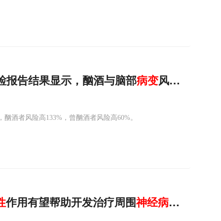
尸检报告结果显示，酗酒与脑部
病变
风险增加13
酗酒者风险高133%，曾酗酒者风险高60%。
性
作用有望帮助开发治疗周围
神经病变
的新型