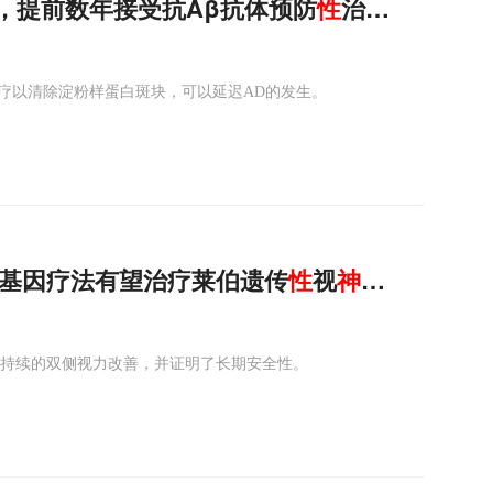
，提前数年接受抗Aβ抗体预防
性
治疗，可以延
疗以清除淀粉样蛋白斑块，可以延迟AD的发生。
种新型基因疗法有望治疗莱伯遗传
性
视
神经病变
N患者中提供了持续的双侧视力改善，并证明了长期安全性。