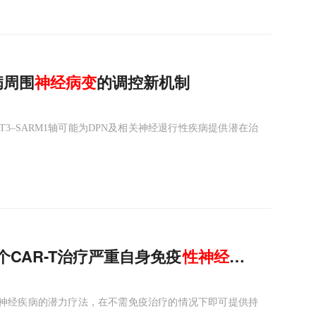
病周围
神经病变
的调控新机制
T3–SARM1轴可能为DPN及相关神经退行性疾病提供潜在治
个CAR-T治疗严重自身免疫
性
神经
疾病临床结
疫性神经疾病的潜力疗法，在不需免疫治疗的情况下即可提供持