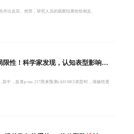
失作出反应。然而，研究人员的观察结果恰恰相反。
也有局限性！科学家发现，认知表型影响血浆p-tau
中，血浆p-tau 217用来预测cAD-MCI表型时，准确性更