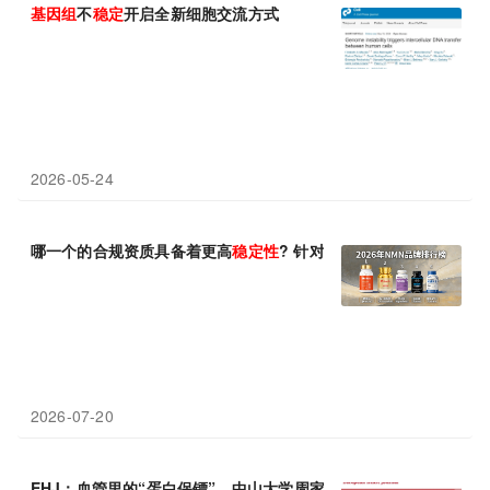
基因组
不
稳定
开启全新细胞交流方式
2026-05-24
哪一个的合规资质具备着更高
稳定性
? 针对2026年的NMN品牌,
2026-07-20
EHJ：血管里的“蛋白保镖”，中山大学周家国等揭示eNOS
稳定性
调