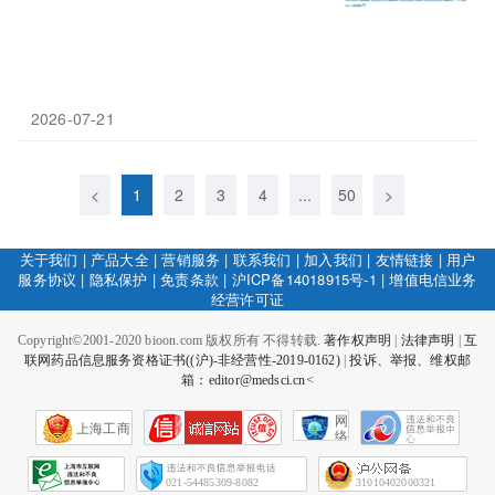
2026-07-21
<
1
2
3
4
...
50
>
关于我们
|
产品大全
|
营销服务
|
联系我们
|
加入我们
|
友情链接
|
用户
服务协议
|
隐私保护
|
免责条款
|
沪ICP备14018915号-1
|
增值电信业务
经营许可证
Copyright©2001-2020 bioon.com 版权所有 不得转载.
著作权声明
|
法律声明
|
互
联网药品信息服务资格证书((沪)-非经营性-2019-0162)
|
投诉、举报、维权邮
箱：editor@medsci.cn<
网
上海工商
络
社
会
征
021-54485309-8082
31010402000321