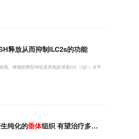
SH释放从而抑制ILC2s的功能
疾病。哮喘的典型特征是高免疫球蛋白E（IgE）水平
胞产生纯化的
垂体
组织 有望治疗多种人类疾病