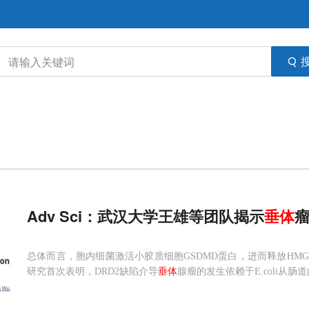
Adv Sci：武汉大学王雄等团队揭示
垂体
总体而言，胞内细菌激活小胶质细胞GSDMD蛋白，进而释放HMG
研究首次表明，DRD2缺陷介导
垂体
腺瘤的发生依赖于E.coli从肠