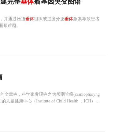
构建完整
垂体
瘤基因突变图谱
率高，并通过压迫
垂体
组织或过度分泌
垂体
激素导致患者
瓶颈难题。
瘤
l杂志上的文章称，科学家发现称之为颅咽管瘤(craniopharyng
（Institute of Child Health ，ICH）的