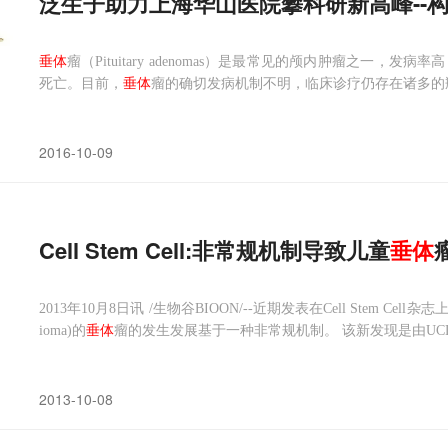
泛生子助力上海华山医院攀科研新高峰--
垂体
瘤（Pituitary adenomas）是最常见的颅内肿瘤之一，发病
死亡。目前，
垂体
瘤的确切发病机制不明，临床诊疗仍存在诸多的
2016-10-09
Cell Stem Cell:非常规机制导致儿童
垂体
2013年10月8日讯 /生物谷BIOON/--近期发表在Cell Stem Cel
ioma)的
垂体
瘤的发生发展基于一种非常规机制。 该新发现是由UCL的儿童健康中心
科学家完成的。
2013-10-08