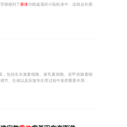
器官移植到了
垂体
功能减退的小鼠机体中，这就会长期
成，包括生长激素细胞、催乳素细胞、促甲状腺素细
谢调节、生殖以及应激等生理过程中发挥重要作用。每
ary neuroendocrine tumors，PitNETs)，又称
垂体
腺