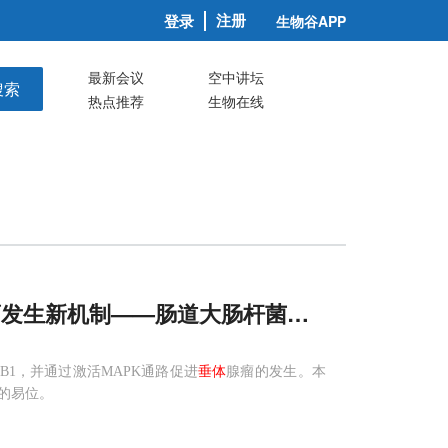
注册
登录
生物谷APP
最新会议
空中讲坛
搜索
热点推荐
生物在线
瘤发生新机制——肠道大肠杆菌易位至脑
垂体
B1，并通过激活MAPK通路促进
垂体
腺瘤的发生。本
道的易位。