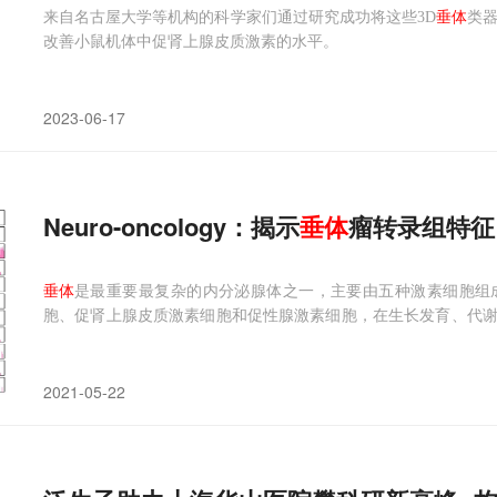
来自名古屋大学等机构的科学家们通过研究成功将这些3D
垂体
类
改善小鼠机体中促肾上腺皮质激素的水平。
2023-06-17
Neuro-oncology：揭示
垂体
瘤转录组特征
垂体
是最重要最复杂的内分泌腺体之一，主要由五种激素细胞组
胞、促肾上腺皮质激素细胞和促性腺激素细胞，在生长发育、代
种激素细胞都有可能异常增殖形成肿瘤，即
垂体
神经内分泌肿瘤(Pituit
瘤或
2021-05-22