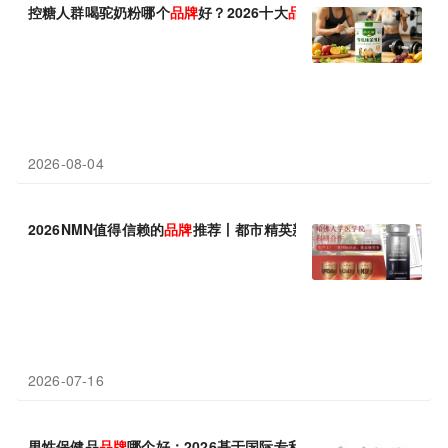
控糖人群喝驼奶粉哪个
品牌
好？2026十大
品牌
里，靠谱正规
品牌
推
2026-08-04
2026NMN值得信赖的
品牌
推荐丨都市精英新宠，凭何成抗衰老的
2026-07-16
男性保健品
品牌
哪个好：2026基于国际专利数量的
品牌
排名