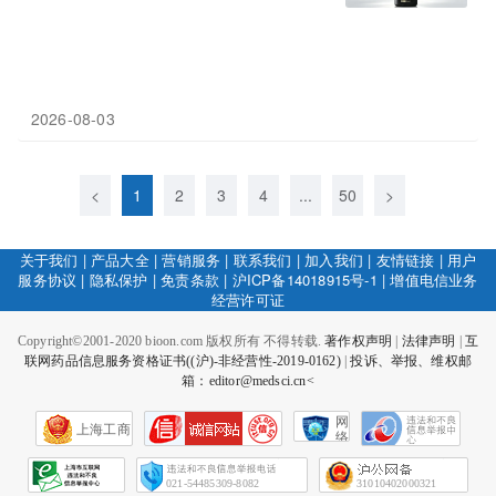
2026-08-03
<
1
2
3
4
...
50
>
关于我们
|
产品大全
|
营销服务
|
联系我们
|
加入我们
|
友情链接
|
用户
服务协议
|
隐私保护
|
免责条款
|
沪ICP备14018915号-1
|
增值电信业务
经营许可证
Copyright©2001-2020 bioon.com 版权所有 不得转载.
著作权声明
|
法律声明
|
互
联网药品信息服务资格证书((沪)-非经营性-2019-0162)
|
投诉、举报、维权邮
箱：editor@medsci.cn<
网
上海工商
络
社
会
征
021-54485309-8082
31010402000321