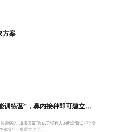
取方案
“万能训练营”，鼻内接种即可建立广谱
呼吸道
免疫
传染病的“通用疫苗”提供了强有力的概念验证和平台
学领域的一项重大进展。