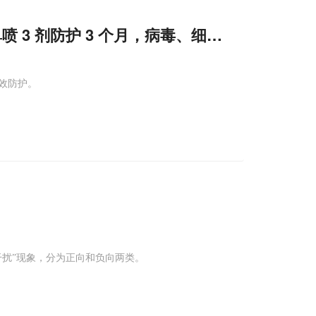
鼻喷 3 剂防护 3 个月，病毒、细菌、过敏原全
高效防护。
干扰”现象，分为正向和负向两类。