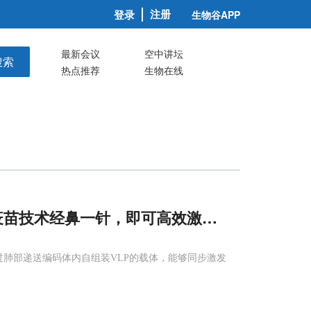
注册
登录
生物谷APP
最新会议
空中讲坛
搜索
热点推荐
生物在线
疫苗技术经鼻一针，即可高效激活
黏膜
免疫
防线
，通过肺部递送编码体内自组装VLP的载体，能够同步激发