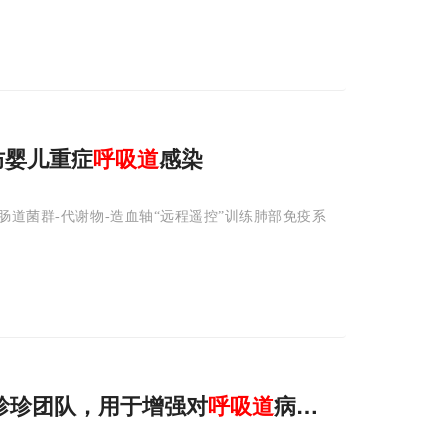
防婴儿重症
呼吸道
感染
道菌群-代谢物-造血轴“远程遥控”训练肺部免疫系
/张珍珍团队，用于增强对
呼吸道
病原体记忆性T
免