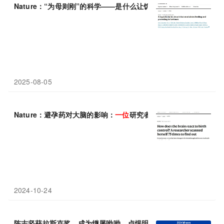
Nature：“为母则刚”的科学——是什么让饥饿的母亲仍将孩子放在
2025-08-05
Nature：避孕药对大脑的影响：
一位
研究者自我扫描75次揭开谜团
2024-10-24
陈志坚获拉斯克奖，成为继屠呦呦、卢煜明之后又
一位
华人获奖者