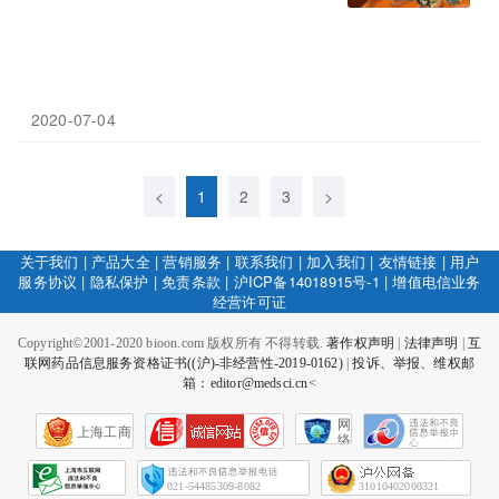
2020-07-04
<
1
2
3
>
关于我们
|
产品大全
|
营销服务
|
联系我们
|
加入我们
|
友情链接
|
用户
服务协议
|
隐私保护
|
免责条款
|
沪ICP备14018915号-1
|
增值电信业务
经营许可证
Copyright©2001-2020 bioon.com 版权所有 不得转载.
著作权声明
|
法律声明
|
互
联网药品信息服务资格证书((沪)-非经营性-2019-0162)
|
投诉、举报、维权邮
箱：editor@medsci.cn<
网
上海工商
络
社
会
征
021-54485309-8082
31010402000321