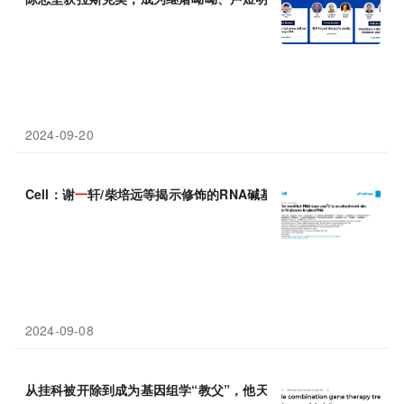
2024-09-20
Cell：谢
一
轩/柴培远等揭示修饰的RNA碱基acp3U是糖RNA中N-
2024-09-08
从挂科被开除到成为基因组学“教父”，他天生就是
一位
天马行空的