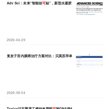
Adv Sci：未来“智能创
可
贴”，新型水凝胶
可
强效止血、安抚免疫
2026-04-29
复发子宫内膜癌治疗方案对比：贝莫苏拜单抗+安罗替尼 vs 进口
2026-08-04
Toxics证实聚苯乙烯纳米塑料
可
致DNA损伤与兴奋
性
毒性