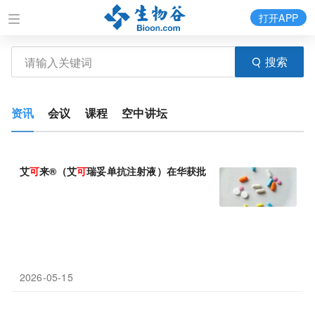
打开APP
搜索
资讯
会议
课程
空中讲坛
艾
可
来®（艾
可
瑞妥单抗注射液）在华获批，革新滤泡
性
淋巴瘤治
2026-05-15