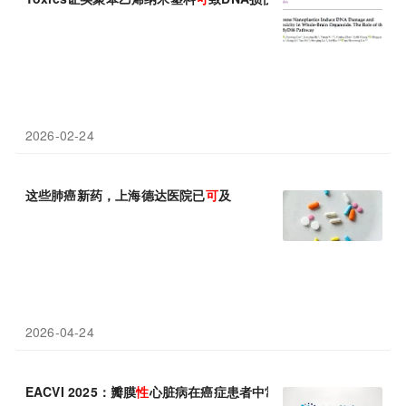
2026-02-24
这些肺癌新药，上海德达医院已
可
及
2026-04-24
EACVI 2025：瓣膜
性
心脏病在癌症患者中常见，干预治疗
可
显著