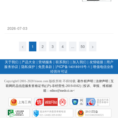
2026-07-03
<
1
2
3
4
...
50
>
关于我们
|
产品大全
|
营销服务
|
联系我们
|
加入我们
|
友情链接
|
用户
服务协议
|
隐私保护
|
免责条款
|
沪ICP备14018915号-1
|
增值电信业务
经营许可证
Copyright©2001-2020 bioon.com 版权所有 不得转载.
著作权声明
|
法律声明
|
互
联网药品信息服务资格证书((沪)-非经营性-2019-0162)
|
投诉、举报、维权邮
箱：editor@medsci.cn<
网
上海工商
络
社
会
征
021-54485309-8082
31010402000321