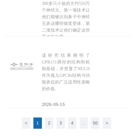
300多只小鼠的大约550万
个神经元。第一项技术让
他们能够识别鼻子中神经
元表达哪些嗅觉受体，第
二项技术让他们确定这些
受体的位置。
2026-05-13
该研究结果阐明了
PNAS：中科院汪胜/丛尧团队合作开发孤儿
受体
GPR151调控的结构和机
制基础，并突显了NELiS
作为孤儿GPCRs结构与功
能表征的广泛适用性策略
的价值。
2026-05-15
<
1
2
3
4
...
50
>