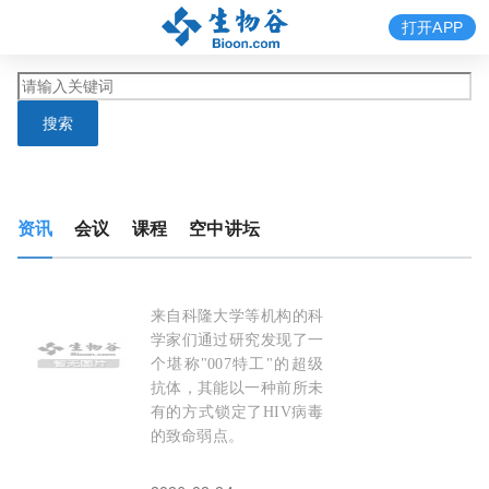
打开APP
搜索
资讯
会议
课程
空中讲坛
来自科隆大学等机构的科
Nat Immunol：超级抗体不盯糖链盯
基序
，双价
学家们通过研究发现了一
个堪称"007特工"的超级
抗体，其能以一种前所未
有的方式锁定了HIV病毒
的致命弱点。