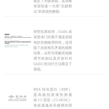
奠定了关键基础。该策略
有望加速一大类“沉默靶
点”的系统性解锁。
2026-05-09
研究结果表明，GluDs 具
解决争议：曾经的‘伪
受体
’其实能通电”—— δ型
有受体门控离子通道所固
有的生物物理特性，这消
除了此前相互矛盾的观察
结果，从而为理解其细胞
调节机制以及开发针对
GluD2 的治疗方法奠定了
基础。
2026-01-25
RNA 结合蛋白（RBP）
STTT：抑制RNA
结合
蛋白，增强卵巢癌免疫治疗
是高级别浆液性卵巢
癌 C5 亚型（C5-HGSC）
免疫逃逸的关键调控因