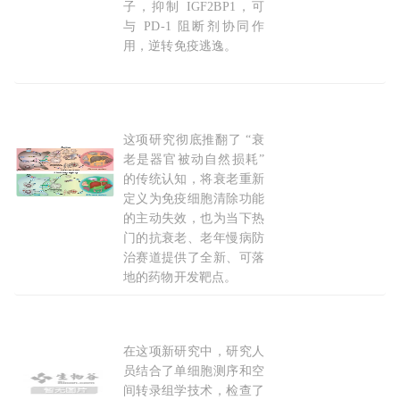
子，抑制 IGF2BP1，可
与 PD-1 阻断剂协同作
用，逆转免疫逃逸。
2025-12-31
这项研究彻底推翻了 “衰
Science 重磅：阻断单一
受体
，多器官同步重回
老是器官被动自然损耗”
的传统认知，将衰老重新
定义为免疫细胞清除功能
的主动失效，也为当下热
门的抗衰老、老年慢病防
治赛道提供了全新、可落
地的药物开发靶点。
2026-07-23
在这项新研究中，研究人
Cell 论文破译嗅觉密码：首张鼻腔
受体
高精度地
员结合了单细胞测序和空
间转录组学技术，检查了