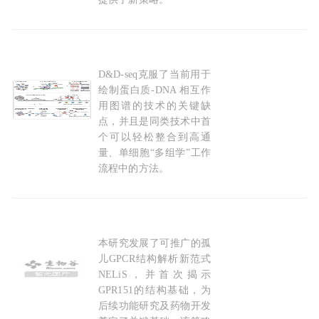
2026-08-07
D&D-seq克服了当前用于
Cell：单细胞中精准“抓拍”转录因子与 DNA 的
结
绘制蛋白质-DNA 相互作
用图谱的技术的关键缺
点，并且是同类技术中首
个可以轻松整合到高通
量、单细胞“多组学”工作
流程中的方法。
2026-06-22
本研究发展了可推广的孤
汪胜组和丛尧组合作开发孤儿
受体
结构解析新策
儿GPCR结构解析新范式
NELiS，并首次揭示
GPR151的结构基础，为
后续功能研究及药物开发