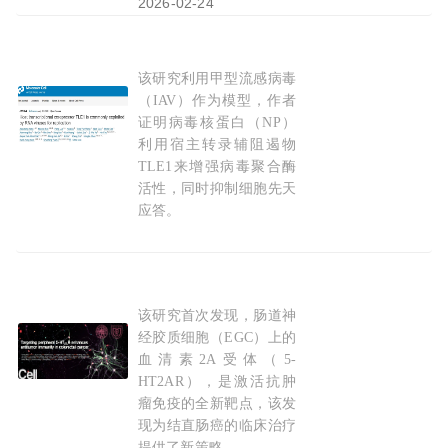
2026-02-24
该研究利用甲型流感病毒
Mol Cell：RNA病毒的“万能钥匙”，香港大学
（IAV）作为模型，作者
证明病毒核蛋白（NP）
利用宿主转录辅阻遏物
TLE1来增强病毒聚合酶
活性，同时抑制细胞先天
应答。
2026-08-05
该研究首次发现，肠道神
靶向全新
受体
开启抗肿瘤免疫，复旦上医团队Cel
经胶质细胞（EGC）上的
血清素2A受体（5-
HT2AR），是激活抗肿
瘤免疫的全新靶点，该发
现为结直肠癌的临床治疗
提供了新策略。