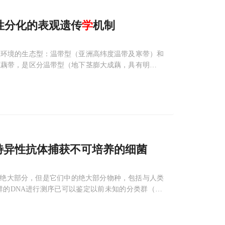
性分化的表观遗传
学
机制
候环境的生态型：温带型（亚洲高纬度温带及寒带）和
或藕带，是区分温带型（地下茎膨大成藕，具有明显的
停顿生长）的重要器官，其表型分化体现了莲表型对不
特异性抗体捕获不可培养的细菌
命世界的绝大部分，但是它们中的绝大部分物种，包括与人类
DNA进行测序已可以鉴定以前未知的分类群（tax
大学圣地亚哥分校微生物学家Karsten Zengler