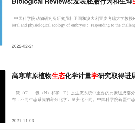
Biological Reviews:发表胚胎行为和生理
中国科学院动物研究所研究员杜卫国和澳大利亚麦考瑞大学教授Richard Shine
ioral and physiological ecology of embryos： responding to the challenge
2022-02-21
高寒草原植物
生态
化学计量
学
研究取得进
碳（C）、氮（N）和磷（P）是生态系统中重要的元素组成部
布，不同生态系统的养分化学计量变化不同。中国科学院新疆生
曾凡江团队，依托第二次青藏科考对阿尔金山地区的调查，研究
计量学特征。
2021-11-03