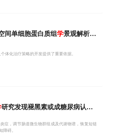
通过空间单细胞蛋白质组
学
景观解析肝内胆管癌肿
层及个体化治疗策略的开发提供了重要依据。
学
研究发现褪黑素或成糖尿病认知障碍治疗新希
和炎症，调节肠道微生物群组成及代谢物谱，恢复短链
知障碍。