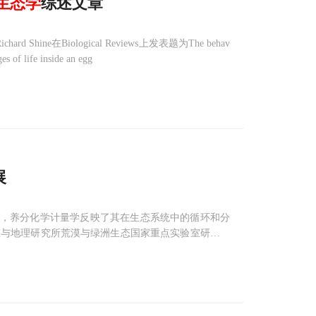
生态学
综述文章
在Biological Reviews上发表题为The behav
s of life inside an egg
展
分，养分化学计量学反映了其在生态系统中的循环和分
态与地理研究所荒漠与绿洲生态国家重点实验室研究员
了阿尔金山自然保护区内不同海拔梯度的植物生态化学