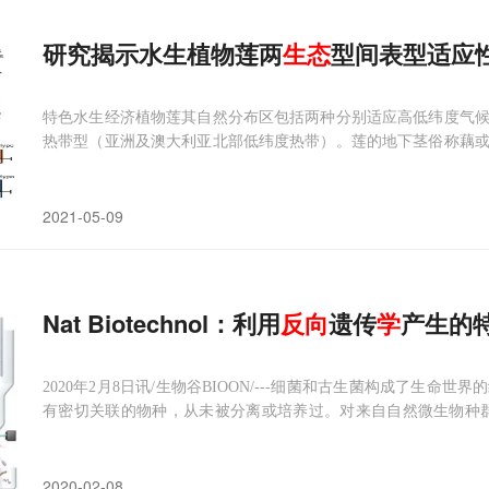
研究揭示水生植物莲两
生态
型间表型适应
特色水生经济植物莲其自然分布区包括两种分别适应高低纬度气
热带型（亚洲及澳大利亚北部低纬度热带）。莲的地下茎俗称藕
年生长发育周期）和热带型莲（地下茎鞭状不膨大，常年无明显
同纬度气候环境的适应性进化。DNA甲基化修饰是一
2021-05-09
Nat Biotechnol：利用
反向
遗传
学
产生的
2020年2月8日讯/生物谷BIOON/---细菌和古生菌构成了生
有密切关联的物种，从未被分离或培养过。对来自自然微生物种群的
a），在某些情况下还提供了有关这些有机体的详细基因组信息。美国加州
说，但是拥
2020-02-08