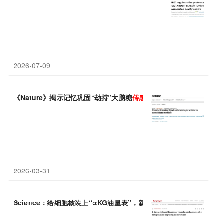
2026-07-09
《Nature》揭示记忆巩固“劫持”大脑糖
传感器
，驱动情绪性进食
2026-03-31
Science：给细胞核装上“αKG油量表”，新生物
传感器
揭示线粒体