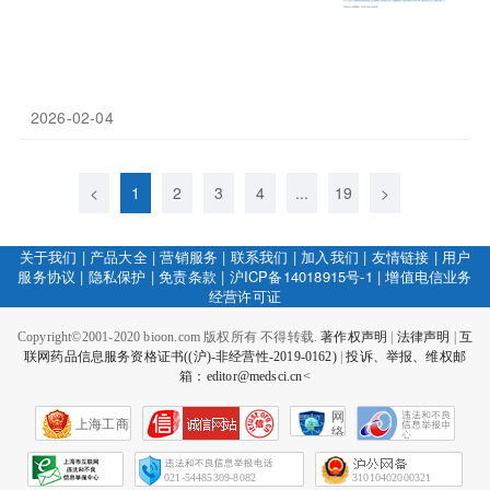
2026-02-04
<
1
2
3
4
...
19
>
关于我们
|
产品大全
|
营销服务
|
联系我们
|
加入我们
|
友情链接
|
用户
服务协议
|
隐私保护
|
免责条款
|
沪ICP备14018915号-1
|
增值电信业务
经营许可证
Copyright©2001-2020 bioon.com 版权所有 不得转载.
著作权声明
|
法律声明
|
互
联网药品信息服务资格证书((沪)-非经营性-2019-0162)
|
投诉、举报、维权邮
箱：editor@medsci.cn<
网
上海工商
络
社
会
征
021-54485309-8082
31010402000321