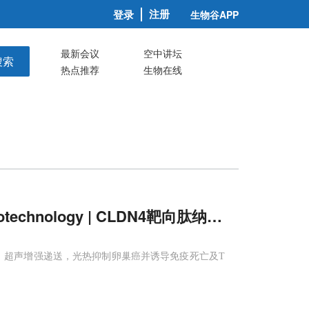
注册
登录
生物谷APP
最新会议
空中讲坛
搜索
热点推荐
生物在线
biotechnology | CLDN4靶向肽纳米泡联
纳米泡，超声增强递送，光热抑制卵巢癌并诱导免疫死亡及T