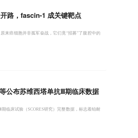
路，fascin-1 成关键靶点
原来癌细胞并非孤军奋战，它们竟“招募”了腹腔中的
等公布苏维西塔单抗Ⅲ期临床数据
的Ⅲ期临床试验（SCORES研究）完整数据，标志着铂耐