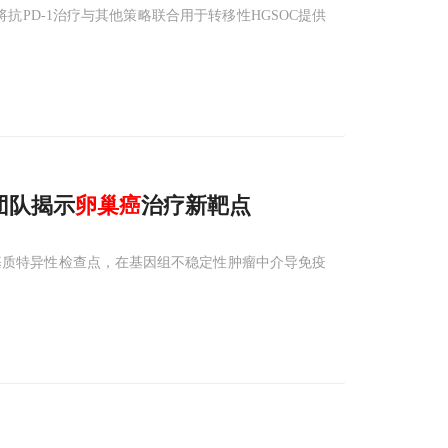
为将抗PD-1治疗与其他策略联合用于转移性HGSOC提供
勇团队揭示
卵巢癌
治疗新靶点
基质特异性检查点，在基因组不稳定性肿瘤中介导免疫