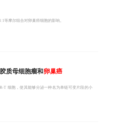
1:1等摩尔组合对卵巢癌细胞的影响。
攻克胶质母细胞瘤和
卵巢癌
R-T 细胞，使其能够分泌一种名为单链可变片段的小