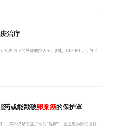
免疫治疗
C）免疫逃逸的关键调控因子，抑制 IGF2BP1，可与 P
降脂药或能戳破
卵巢癌
的保护罩
”，其不仅是癌症扩散的“温床”，更主动为癌细胞撑