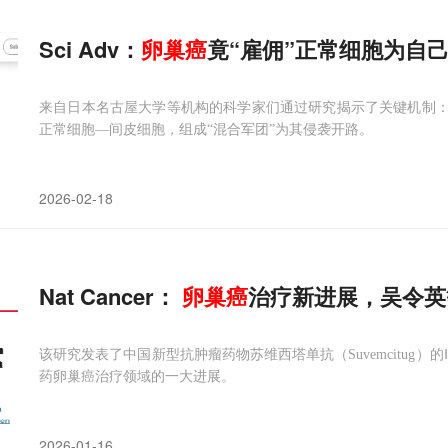
Sci Adv：
卵巢癌
竟“雇佣”正常细胞为自己开
来自日本名古屋大学等机构的科学家们通过研究揭示了关键机制：
正常细胞—间皮细胞，组成“混合军团”为其侵袭开路。
2026-02-18
Nat Cancer：
卵巢癌
治疗新进展，吴令英
该研究发表了中国新型抗肿瘤药物苏维西塔单抗（Suvemcitug）
药卵巢癌治疗领域的一大进展。
2026-01-16