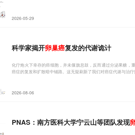
2026-05-29
科学家揭开
卵巢癌
复发的代谢诡计
化疗炮火下幸存的癌细胞，并未偃旗息鼓，反而通过分泌果糖，重
癌症的复发和扩散暗中铺路。这无疑刷新了我们对癌症代谢与治疗
2026-08-06
PNAS：南方医科大学宁云山等团队发现