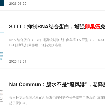
2026-06-25
STTT：抑制RNA结合蛋白，增强
卵巢癌
RNA 结合蛋白（RBP）是高级别浆液性卵巢癌 C5 亚型（C5-HGS
D-1 阻断剂协同作用，逆转免疫逃逸。
2025-12-31
Nat Commun：腹水不是“避风港”，老
来自杜克大学等机构的科学家们通过研究终于揭开了腹水的“真面目
起了保护伞。