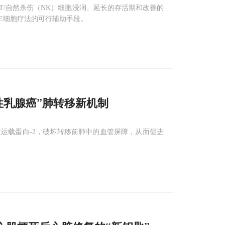
/自然杀伤（NK）细胞浸润、延长的存活期和改善的
PE细胞疗法的可行辅助手段。
性乳腺癌”肺转移新机制
运载蛋白-2，破坏转移前肺中的血管屏障，从而促进