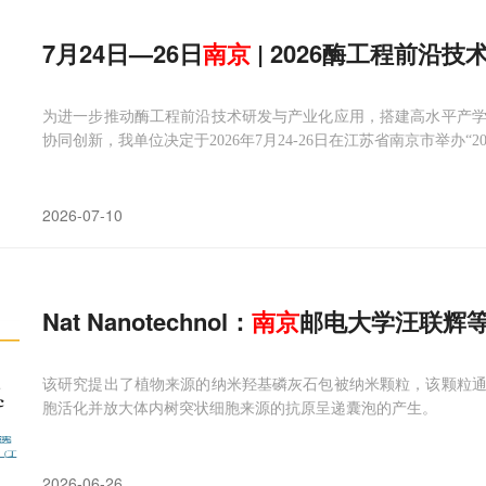
7月24日—26日
南京
| 2026酶工程前沿
为进一步推动酶工程前沿技术研发与产业化应用，搭建高水平产
协同创新，我单位决定于2026年7月24-26日在江苏省南京市举办“
2026-07-10
Nat Nanotechnol：
南京
邮电大学汪联辉等
该研究提出了植物来源的纳米羟基磷灰石包被纳米颗粒，该颗粒
胞活化并放大体内树突状细胞来源的抗原呈递囊泡的产生。
2026-06-26