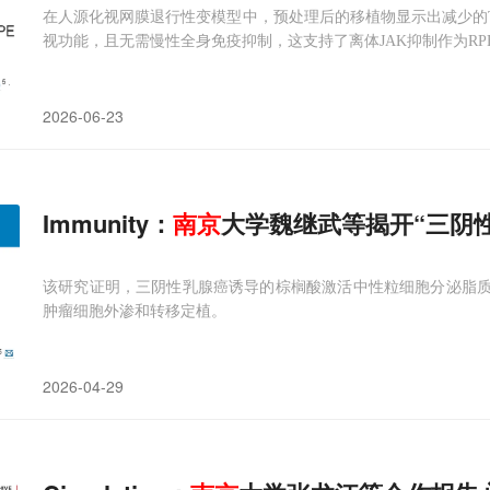
在人源化视网膜退行性变模型中，预处理后的移植物显示出减少的T
视功能，且无需慢性全身免疫抑制，这支持了离体JAK抑制作为R
2026-06-23
Immunity：
南京
大学魏继武等揭开“三阴
该研究证明，三阴性乳腺癌诱导的棕榈酸激活中性粒细胞分泌脂质
肿瘤细胞外渗和转移定植。
2026-04-29