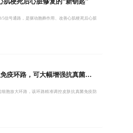
心肌梗死后心脏修复的“新钥匙”
/3/5信号通路，是驱动胞葬作用、改善心肌梗死后心脏
型免疫环路，可大幅增强抗真菌防线
-角质形成细胞放大环路，该环路精准调控皮肤抗真菌免疫防