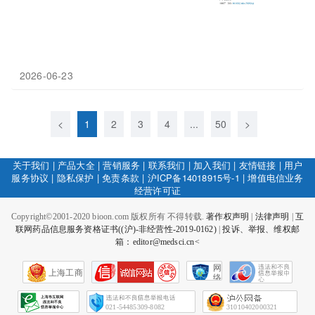
2026-06-23
<
1
2
3
4
...
50
>
关于我们
|
产品大全
|
营销服务
|
联系我们
|
加入我们
|
友情链接
|
用户
服务协议
|
隐私保护
|
免责条款
|
沪ICP备14018915号-1
|
增值电信业务
经营许可证
Copyright©2001-2020 bioon.com 版权所有 不得转载.
著作权声明
|
法律声明
|
互
联网药品信息服务资格证书((沪)-非经营性-2019-0162)
|
投诉、举报、维权邮
箱：editor@medsci.cn<
网
上海工商
络
社
会
征
021-54485309-8082
31010402000321