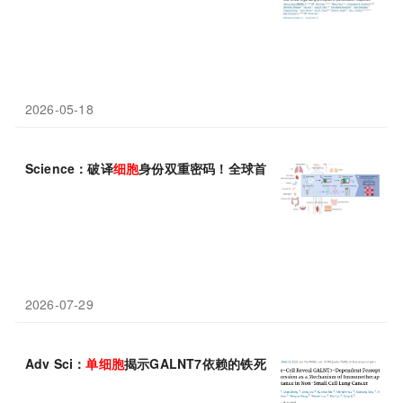
2026-05-18
Science：破译
细胞
身份双重密码！全球首套人体
单细胞
甲基化+
2026-07-29
Adv Sci：
单细胞
揭示GALNT7依赖的铁死亡抑制作为非小
细胞
肺