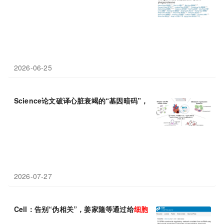
2026-06-25
Science论文破译心脏衰竭的“基因暗码”，超75万
单细胞
图谱揭示
2026-07-27
Cell：告别“伪相关”，姜家隆等通过给
细胞
构建“数字孪生”，全新