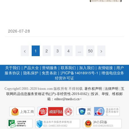
2026-07-28
<
1
2
3
4
...
50
>
关于我们
|
产品大全
|
营销服务
|
联系我们
|
加入我们
|
友情链接
|
用户
服务协议
|
隐私保护
|
免责条款
|
沪ICP备14018915号-1
|
增值电信业务
经营许可证
Copyright©2001-2020 bioon.com 版权所有 不得转载.
著作权声明
|
法律声明
|
互
联网药品信息服务资格证书((沪)-非经营性-2019-0162)
|
投诉、举报、维权邮
箱：editor@medsci.cn<
网
上海工商
络
社
会
征
021-54485309-8082
31010402000321