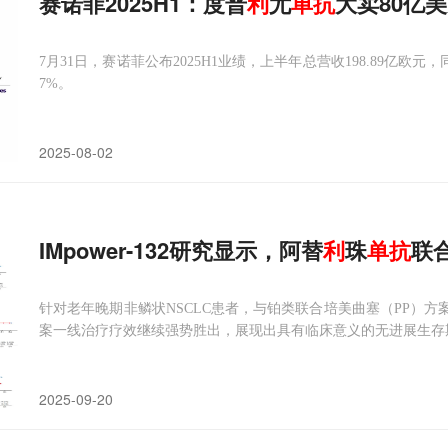
赛诺菲2025H1：度普
利
尤
单抗
大卖80亿美
7月31日，赛诺菲公布2025H1业绩，上半年总营收198.89亿欧元，
7%。
2025-08-02
IMpower-132研究显示，阿替
利
珠
单抗
联
针对老年晚期非鳞状NSCLC患者，与铂类联合培美曲塞（PP）方
案一线治疗疗效继续强势胜出，展现出具有临床意义的无进展生存
2025-09-20