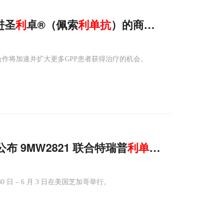
进圣
利
卓®（佩索
利
单抗
）的商业化和进一步开
合作将加速并扩大更多GPP患者获得治疗的机会。
公布 9MW2821 联合特瑞普
利
单抗
用于尿路上
0 日 – 6 月 3 日在美国芝加哥举行。