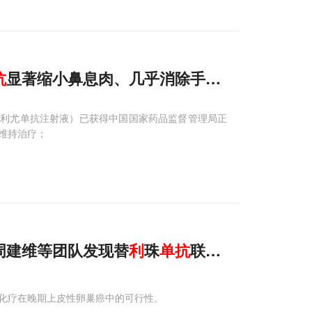
抗
显著缩小鼻息肉、几乎消除手术需求
：特泽利尤单抗注射液）已获得中国国家药品监督管理局正
维持治疗；
周建维等团队发现替
利
珠
单抗
联合化疗展现潜
化疗在晚期上皮性卵巢癌中的可行性。