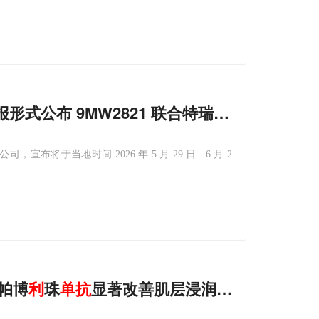
报形式公布 9MW2821 联合特瑞普
利
单抗
用于
将于当地时间 2026 年 5 月 29 日 - 6 月 2
帕博
利
珠
单抗
显著改善肌层浸润性膀胱癌患者