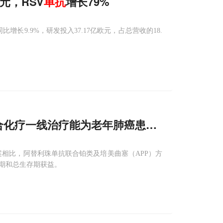
元，RSV
单抗
增长79%
同比增长9.9%，研发投入37.17亿欧元，占总营收的18.
合化疗一线治疗能为老年肺癌患者保驾护航
案相比，阿替利珠单抗联合铂类及培美曲塞（APP）方
期和总生存期获益。