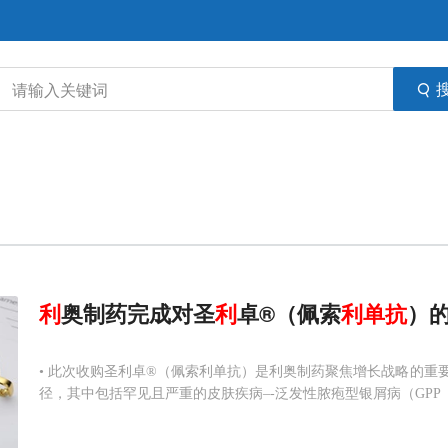
利
奥制药完成对圣
利
卓®（佩索
利
单抗
）
• 此次收购圣利卓®（佩索利单抗）是利奥制药聚焦增长战略的重
径，其中包括罕见且严重的皮肤疾病–-泛发性脓疱型银屑病（GPP