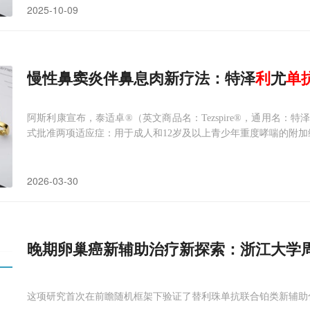
2025-10-09
慢性鼻窦炎伴鼻息肉新疗法：特泽
利
尤
单
阿斯利康宣布，泰适卓®（英文商品名：Tezspire®，通用名
式批准两项适应症：用于成人和12岁及以上青少年重度哮喘的附加
2026-03-30
晚期卵巢癌新辅助治疗新探索：浙江大学
这项研究首次在前瞻随机框架下验证了替利珠单抗联合铂类新辅助