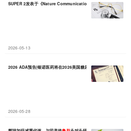
SUPER 2发表于《Nature Communications》：
依
苏
帕
格
鲁
肽
α
2026-05-13
2026 ADA预告|银诺医药将在2026美国糖尿病协会科学会议上展示
2026-05-28
辉瑞加码减重代谢，与司美格
鲁
肽
头对头研究证实埃诺
格
鲁
肽
显著