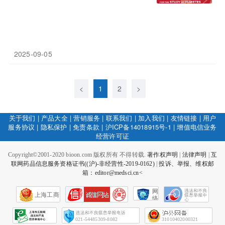
2025-09-05
<
1
2
>
关于我们
|
产品大全
|
营销服务
|
联系我们
|
加入我们
|
友情链接
|
用户
服务协议
|
隐私保护
|
免责条款
|
沪ICP备14018915号-1
|
增值电信业务
经营许可证
Copyright©2001-2020 bioon.com 版权所有 不得转载.
著作权声明
|
法律声明
|
互
联网药品信息服务资格证书((沪)-非经营性-2019-0162)
|
投诉、举报、维权邮
箱：editor@medsci.cn<
网
上海工商
络
社
会
征
021-54485309-8082
31010402000321