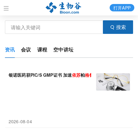
打开APP
搜索
资讯
会议
课程
空中讲坛
银诺医药获PIC/S GMP证书 加速
依
苏
帕
格
鲁
肽
α全球化出海进程
2026-08-04