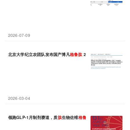
2026-07-09
北京大学纪立农团队发布国产博凡
格
鲁
肽
2b 期研究：减重效果显
2026-03-04
领跑GLP-1月制剂赛道，质
肽
生物佐维
格
鲁
肽
重磅Ⅱ期数据即将亮相