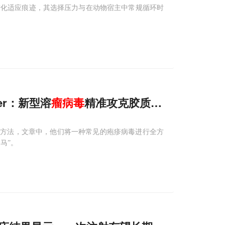
进化适应痕迹，其选择压力与在动物宿主中常规循环时
cer：新型溶
瘤
病毒
精准攻克胶质母细胞
瘤
，重
新方法，文章中，他们将一种常见的疱疹病毒进行全方
马”。