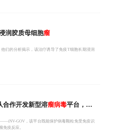
浸润胶质母细胞
瘤
。他们的分析揭示，该治疗诱导了免疫T细胞长期浸润
渊团队合作开发新型溶
瘤
病毒
平台，克服溶
瘤
病毒
—iNV-GOV，该平台既能保护病毒颗粒免受免疫识
瘤免疫反应。