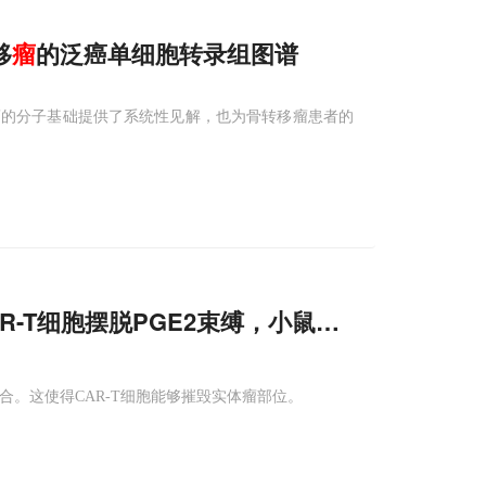
移
瘤
的泛癌单细胞转录组图谱
瘤的分子基础提供了系统性见解，也为骨转移瘤患者的
AR-T细胞摆脱PGE2束缚，小鼠及
人类
样本均显
合。这使得CAR-T细胞能够摧毁实体瘤部位。