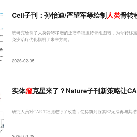
Cell子刊：孙怡迪/严望军等绘制
人类
骨转
该研究绘制了人类骨转移瘤的泛癌单细胞转录组图谱，为骨转移
免疫治疗优化指明了未来方向。
2026-02-05
实体
瘤
克星来了？Nature子刊新策略让C
研究人员对CAR-T细胞进行了改造，使得前列腺素E2无法再与其结
2026-03-29