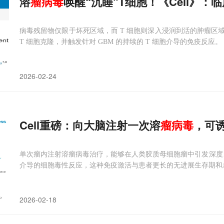
溶
瘤
病毒
唤醒“沉睡”T细胞！《Cell》
病毒残留物仅限于坏死区域，而 T 细胞则深入浸润到活的肿瘤区
T 细胞克隆，并触发针对 GBM 的持续的 T 细胞介导的免疫反应。
2026-02-24
Cell重磅：向大脑注射一次溶
瘤
病毒
，可
单次瘤内注射溶瘤病毒治疗，能够在人类胶质母细胞瘤中引发深度、持
介导的细胞毒性反应，这种免疫激活与患者更长的无进展生存期和
2026-02-18