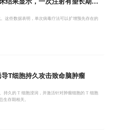
：临床结果显示，一次注射有望长期发挥抗癌作用
域。这些数据表明，单次病毒疗法可以扩增预先存在的
诱导T细胞持久攻击致命脑肿瘤
久的 T 细胞浸润，并激活针对肿瘤细胞的 T 细胞
总生存期相关。