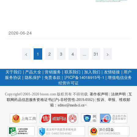
2026-06-24
<
1
2
3
4
...
31
>
关于我们
|
产品大全
|
营销服务
|
联系我们
|
加入我们
|
友情链接
|
用户
服务协议
|
隐私保护
|
免责条款
|
沪ICP备14018915号-1
|
增值电信业务
经营许可证
Copyright©2001-2020 bioon.com 版权所有 不得转载.
著作权声明
|
法律声明
|
互
联网药品信息服务资格证书((沪)-非经营性-2019-0162)
|
投诉、举报、维权邮
箱：editor@medsci.cn<
网
上海工商
络
社
会
征
021-54485309-8082
31010402000321