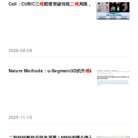
Cell：CUBIC三
维
图谱突破传统
二维
局限，首次实现全身单
细胞
水
2026-04-08
Nature Methods：u-Segment3D的升
维
破局——当
二维
“切片”
2025-11-15
二
胎妈妈断奶后脱发严重！NMN选哪个牌子不踩坑，吉瑞
维
温和有