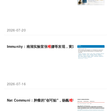
2026-07-20
Immunity：南湖实验室张
维
娜等发现，黄素腺嘌呤
二
核苷酸（FA
2026-07-16
Nat Communi：肿瘤的"创可贴"，杨巍
维
等团队揭示胆固醇帮癌