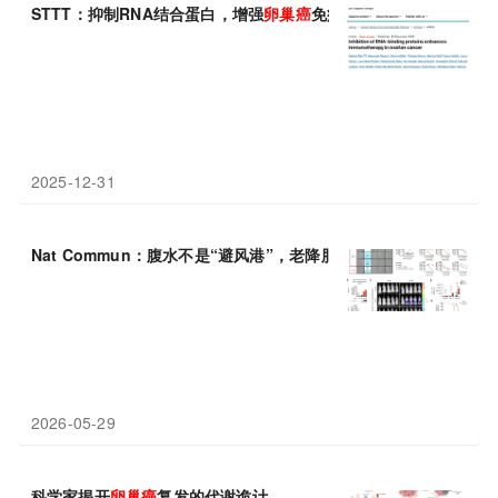
STTT：抑制RNA结合蛋白，增强
卵巢癌
免疫治疗
2025-12-31
Nat Commun：腹水不是“避风港”，老降脂药或能戳破
卵巢癌
的保
2026-05-29
科学家揭开
卵巢癌
复发的代谢诡计