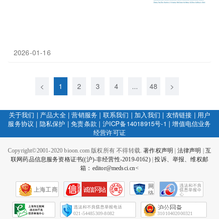
2026-01-16
<
1
2
3
4
...
48
>
关于我们
|
产品大全
|
营销服务
|
联系我们
|
加入我们
|
友情链接
|
用户
服务协议
|
隐私保护
|
免责条款
|
沪ICP备14018915号-1
|
增值电信业务
经营许可证
Copyright©2001-2020 bioon.com 版权所有 不得转载.
著作权声明
|
法律声明
|
互
联网药品信息服务资格证书((沪)-非经营性-2019-0162)
|
投诉、举报、维权邮
箱：editor@medsci.cn<
网
上海工商
络
社
会
征
021-54485309-8082
31010402000321