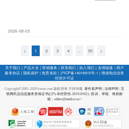
2026-08-05
<
1
2
3
4
...
50
>
关于我们
|
产品大全
|
营销服务
|
联系我们
|
加入我们
|
友情链接
|
用户
服务协议
|
隐私保护
|
免责条款
|
沪ICP备14018915号-1
|
增值电信业务
经营许可证
Copyright©2001-2020 bioon.com 版权所有 不得转载.
著作权声明
|
法律声明
|
互
联网药品信息服务资格证书((沪)-非经营性-2019-0162)
|
投诉、举报、维权邮
箱：editor@medsci.cn<
网
上海工商
络
社
会
征
021-54485309-8082
31010402000321