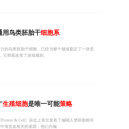
通用鸟类胚胎干
细胞系
能力的鸟类胚胎干细胞，已经为整个领域奠定了一块坚
，它彻底改变了游戏规则。
”
生殖细胞
是唯一可能
策略
tein & Cell》杂志上首次发表了编辑人类胚胎相关
-地中海贫血相关的基因；他们共编