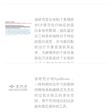
2026-06-22
该研究首次绘制了鼻咽癌
Nat Cancer：贺福初/马骏等绘制鼻咽癌蛋白多组
对GP诱导化疗响应的蛋
白多组学图谱，据此鉴定
出三种具有独特分子特征
的蛋白亚型，并与最匹配
的治疗方案直接联系起
来，为鼻咽癌的个体化免
疫化疗决策提供了全新的
分子分型框架和实用工
具。
该研究介绍SpaMosaic，
Nat Genet：中南大学李敏等团队开发新的工具
2026-04-27
一种利用对比学习和图神
经网络来构建模态无关且
经过批次校正的潜在空
间，用于空间域识别以及
缺失模态插补的工具。