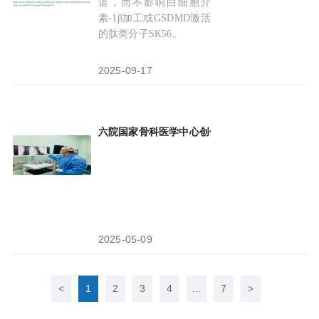
道，而不影响白细胞介
素-1β加工或GSDMD激活
的肽类分子SK56。
2025-09-17
六院国家骨科医学中心创伤领域材料
学
开启
精准
2025-05-09
<
1
2
3
4
...
7
>