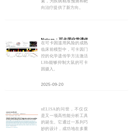
素，为疾病精准预测和靶
向治疗提供了新方向。
2025-11-17
Nature：可卡因化学遗传
学
可
精准
干预成瘾回路
在可卡因滥用风险的成熟
临床前模型中，可卡因门
控的化学遗传学方法激活
LHb能够抑制大鼠的可卡
因摄入。
2025-09-20
nELISA的问世，不仅仅
nELISA如何以可扩展、低成本的方案开启
精准
蛋
是又一项高性能分析工具
的诞生。它通过一系列巧
妙的设计，成功地在多重