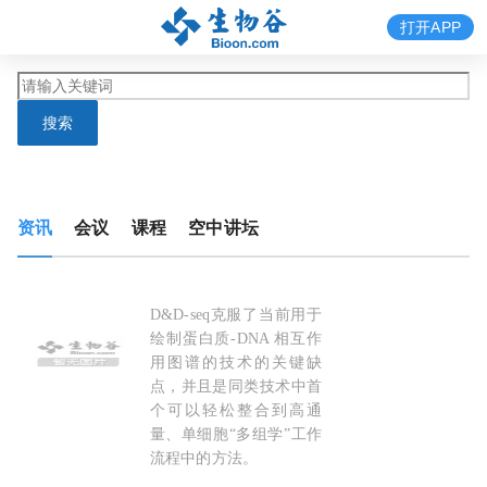
打开APP
搜索
资讯
会议
课程
空中讲坛
D&D-seq克服了当前用于
Cell：单细胞中
精准
“抓拍”转录因子与 DNA 的
绘制蛋白质-DNA 相互作
用图谱的技术的关键缺
点，并且是同类技术中首
个可以轻松整合到高通
量、单细胞“多组学”工作
流程中的方法。