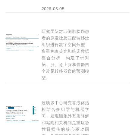
2026-05-05
研究团队对52例肺腺癌患
肺癌转移的“旅行计划”写在原发灶里：邢镨元‌/李
者的原发灶及匹配转移灶
组织进行数字空间分型、
多重免疫荧光和临床数据
整合分析，构建了针对
脑、肝、肾上腺和骨骼四
个常见转移器官的预测模
型。
2026-08-02
这项多中心研究靠液体活
Kidney International Reports重磅：液体活
检结合多组学与机器学
习，发现细胞外基质降解
和黏附相关机制是重症急
性肾损伤的核心驱动因