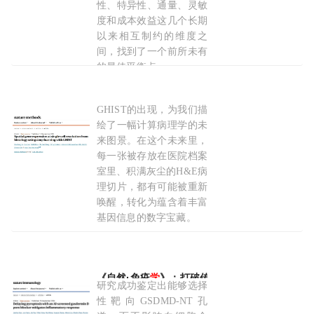
性、特异性、通量、灵敏
度和成本效益这几个长期
以来相互制约的维度之
间，找到了一个前所未有
的最佳平衡点。
2025-11-12
GHIST的出现，为我们描
Nature Methods：超越形态
学
边界——GHIS
绘了一幅计算病理学的未
来图景。在这个未来里，
每一张被存放在医院档案
室里、积满灰尘的H&E病
理切片，都有可能被重新
唤醒，转化为蕴含着丰富
基因信息的数字宝藏。
2025-09-22
《自然·免疫
学
》：打破传统认知！大坪医院/昆
研究成功鉴定出能够选择
性靶向GSDMD-NT孔