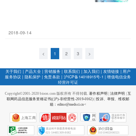
2018-09-14
<
1
2
3
>
关于我们
|
产品大全
|
营销服务
|
联系我们
|
加入我们
|
友情链接
|
用户
服务协议
|
隐私保护
|
免责条款
|
沪ICP备14018915号-1
|
增值电信业务
经营许可证
Copyright©2001-2020 bioon.com 版权所有 不得转载.
著作权声明
|
法律声明
|
互
联网药品信息服务资格证书((沪)-非经营性-2019-0162)
|
投诉、举报、维权邮
箱：editor@medsci.cn<
网
上海工商
络
社
会
征
021-54485309-8082
31010402000321