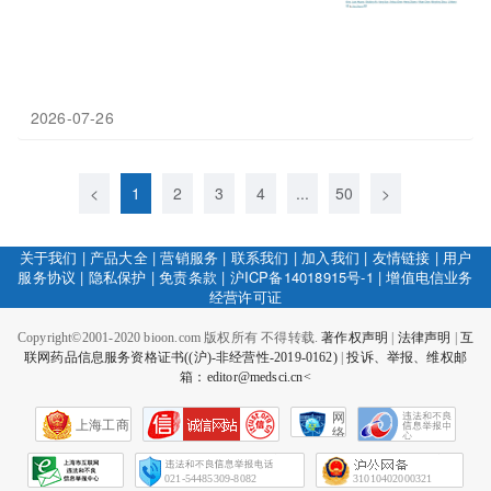
2026-07-26
<
1
2
3
4
...
50
>
关于我们
|
产品大全
|
营销服务
|
联系我们
|
加入我们
|
友情链接
|
用户
服务协议
|
隐私保护
|
免责条款
|
沪ICP备14018915号-1
|
增值电信业务
经营许可证
Copyright©2001-2020 bioon.com 版权所有 不得转载.
著作权声明
|
法律声明
|
互
联网药品信息服务资格证书((沪)-非经营性-2019-0162)
|
投诉、举报、维权邮
箱：editor@medsci.cn<
网
上海工商
络
社
会
征
021-54485309-8082
31010402000321