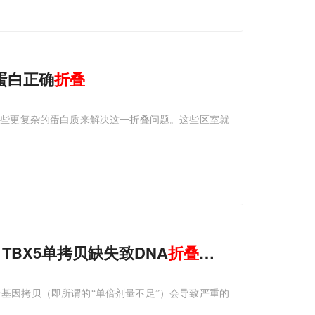
控蛋白正确
折叠
这些更复杂的蛋白质来解决这一折叠问题。这些区室就
TBX5单拷贝缺失致DNA
折叠
失控
基因拷贝（即所谓的“单倍剂量不足”）会导致严重的