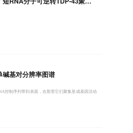
：短RNA分子可逆转TDP-43聚集，为ALS
单碱基对分辨率图谱
NA控制序列带到表面，在那里它们聚集形成基因活动