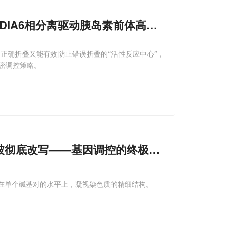
间：PDIA6相分离驱动胰岛素前体高效
折叠
速正确折叠又能有效防止错误折叠的“活性反应中心”，
密调控策略。
被彻底改写——基因调控的终极奥秘藏在何处
以在单个碱基对的水平上，凝视染色质的精细结构。