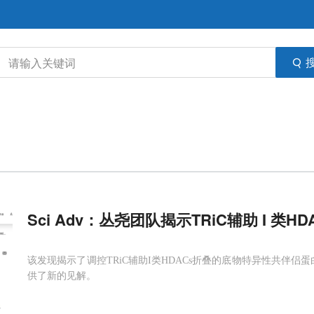
Sci Adv：丛尧团队揭示TRiC辅助 I 类H
该发现揭示了调控TRiC辅助I类HDACs折叠的底物特异性共伴侣
供了新的见解。