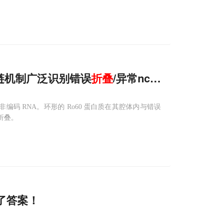
解链机制广泛识别错误
折叠
/异常ncRNA，与自
编码 RNA。环形的 Ro60 蛋白质在其腔体内与错误
其折叠。
了答案！