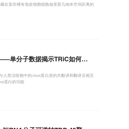
是藏在某些稀有免疫细胞细胞核里那几纳米空间距离的
——单分子数据揭示TRiC如何防止蛋白聚集并
D与人类活细胞中的client蛋白质的共翻译和翻译后相互
nt蛋白的功能