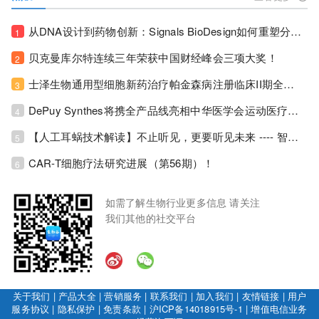
从DNA设计到药物创新：Signals BioDesign如何重塑分子生物学研发生态！
1
贝克曼库尔特连续三年荣获中国财经峰会三项大奖！
2
士泽生物通用型细胞新药治疗帕金森病注册临床II期全部入组完成！
3
DePuy Synthes将携全产品线亮相中华医学会运动医疗分会大会，加码布局中国运动医学创新赛道！
4
【人工耳蜗技术解读】不止听见，更要听见未来 ---- 智能耳蜗，开启人工耳蜗技术新纪元！
5
CAR-T细胞疗法研究进展（第56期）！
6
如需了解生物行业更多信息 请关注
我们其他的社交平台
关于我们
|
产品大全
|
营销服务
|
联系我们
|
加入我们
|
友情链接
|
用户
服务协议
|
隐私保护
|
免责条款
|
沪ICP备14018915号-1
|
增值电信业务