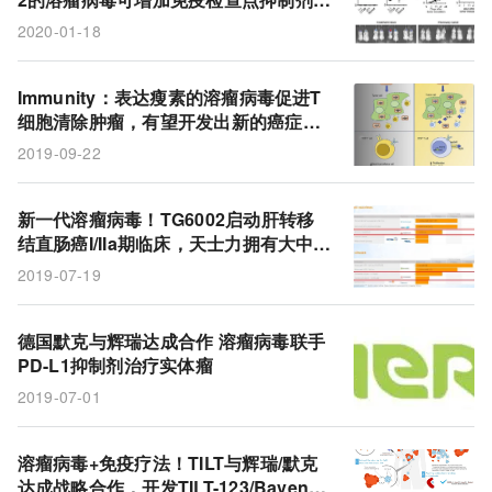
Bavencio
DNX-2401
糖尿病肾病
抗肿瘤疗效
2020-01-18
溶瘤牛痘病毒
肿瘤微环境
免疫检查点
IL-7
CTLA4
IL-12
TGFB1
TGFβ1
Immunity：表达瘦素的溶瘤病毒促进T
细胞清除肿瘤，有望开发出新的癌症免
肾小球硬化
肾小球系膜细胞
糖尿病
桉脂素
疫疗法
2019-09-22
YY1
PD-L1
新一代溶瘤病毒！TG6002启动肝转移
结直肠癌I/IIa期临床，天士力拥有大中华
区完全控制权
2019-07-19
德国默克与辉瑞达成合作 溶瘤病毒联手
PD-L1抑制剂治疗实体瘤
2019-07-01
溶瘤病毒+免疫疗法！TILT与辉瑞/默克
达成战略合作，开发TILT-123/Bavenci