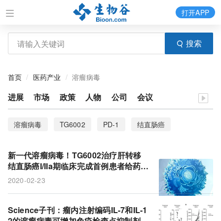
打开APP
搜索
首页
医药产业
溶瘤病毒
进展
市场
政策
人物
公司
会议
溶瘤病毒
TG6002
PD-1
结直肠癌
天士力
Transgene
溶瘤腺病毒
肿瘤免疫疗法
新一代溶瘤病毒！TG6002治疗肝转移
辉瑞
TILT-123
TILT
默克
结直肠癌I/IIa期临床完成首例患者给药，
天士力拥有中国权利
2020-02-23
免疫检查点抑制剂
恶性胶质瘤
溶瘤病毒药物
溶瘤病毒基因疗法
cART
脑瘤
临床试验
Science子刊：瘤内注射编码IL-7和IL-1
2的溶瘤病毒可增加免疫检查点抑制剂的