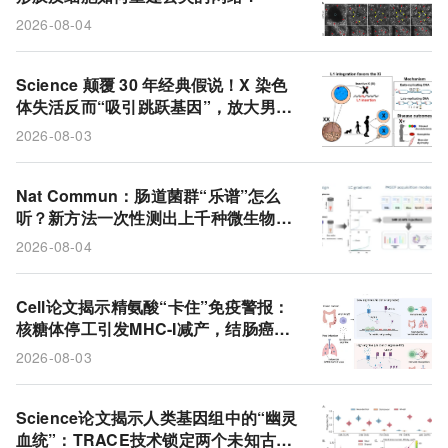
2026-08-04
Science 颠覆 30 年经典假说！X 染色
体失活反而“吸引跳跃基因”，放大男性
遗传病风险
2026-08-03
Nat Commun：肠道菌群“乐谱”怎么
听？新方法一次性测出上千种微生物蛋
白
2026-08-04
Cell论文揭示精氨酸“卡住”免疫警报：
核糖体停工引发MHC-I减产，结肠癌与
病毒感染风险攀升
2026-08-03
Science论文揭示人类基因组中的“幽灵
血统”：TRACE技术锁定两个未知古人