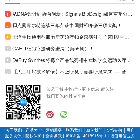
从DNA设计到药物创新：Signals BioDesign如何重塑分子生物学研发生态！
1
贝克曼库尔特连续三年荣获中国财经峰会三项大奖！
2
士泽生物通用型细胞新药治疗帕金森病注册临床II期全部入组完成！
3
CAR-T细胞疗法研究进展（第56期）！
4
DePuy Synthes将携全产品线亮相中华医学会运动医疗分会大会，加码布局中国运动医学创新赛道！
5
【人工耳蜗技术解读】不止听见，更要听见未来 ---- 智能耳蜗，开启人工耳蜗技术新纪元！
6
如需了解生物行业更多信息 请关注
我们其他的社交平台
关于我们
|
产品大全
|
营销服务
|
联系我们
|
加入我们
|
友情链接
|
用户
服务协议
|
隐私保护
|
免责条款
|
沪ICP备14018915号-1
|
增值电信业务