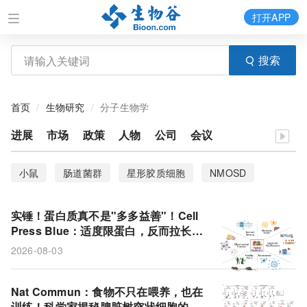
打开APP
搜索
首页
生物研究
分子生物学
进展
市场
政策
人物
公司
会议
小鼠
肠道菌群
星形胶质细胞
NMOSD
DDA-PASEF模式
代谢通路
炎症
cDC1
实锤！蛋白质真不是"多多益善"！Cell
蛋白质限制
树突状细胞
代谢性疾病
衰老
Press Blue：适度限蛋白，反而拉长健
康寿命
2026-08-03
热量
Nat Commun：食物不只在喂养，也在
训练！科学家揭秘脾脏树突状细胞的饮