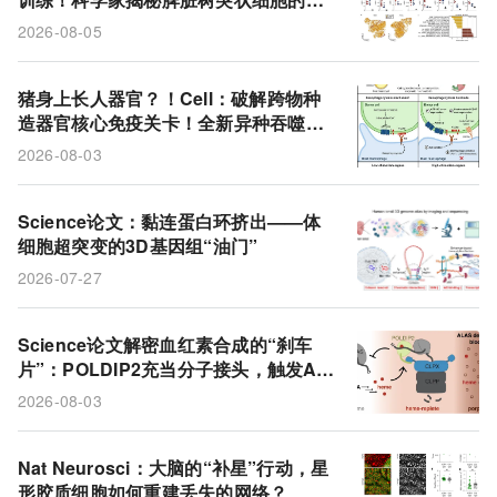
食密码
2026-08-05
猪身上长人器官？！Cell：破解跨物种
造器官核心免疫关卡！全新异种吞噬机
制打通人体器官培育赛道
2026-08-03
Science论文：黏连蛋白环挤出——体
细胞超突变的3D基因组“油门”
2026-07-27
Science论文解密血红素合成的“刹车
片”：POLDIP2充当分子接头，触发AL
AS降解防止代谢失控
2026-08-03
Nat Neurosci：大脑的“补星”行动，星
形胶质细胞如何重建丢失的网络？