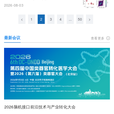
类祖先
2026-08-03
<
1
2
3
4
...
50
>
最新会议
查看更多
2026脑机接口前沿技术与产业转化大会