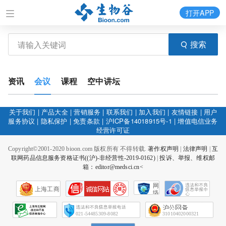
打开APP
搜索
资讯
会议
课程
空中讲坛
关于我们
|
产品大全
|
营销服务
|
联系我们
|
加入我们
|
友情链接
|
用户
服务协议
|
隐私保护
|
免责条款
|
沪ICP备14018915号-1
|
增值电信业务
经营许可证
Copyright©2001-2020 bioon.com 版权所有 不得转载.
著作权声明
|
法律声明
|
互
联网药品信息服务资格证书((沪)-非经营性-2019-0162)
|
投诉、举报、维权邮
箱：editor@medsci.cn<
网
上海工商
络
社
会
征
021-54485309-8082
31010402000321
信