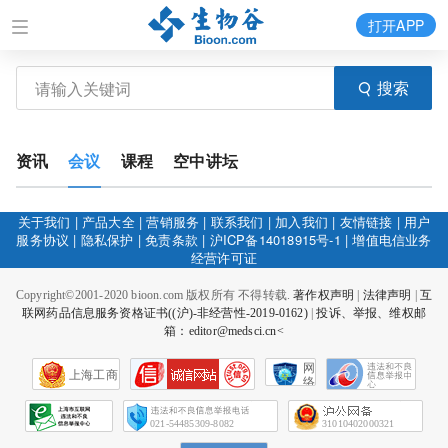
打开APP
搜索
资讯
会议
课程
空中讲坛
关于我们
|
产品大全
|
营销服务
|
联系我们
|
加入我们
|
友情链接
|
用户
服务协议
|
隐私保护
|
免责条款
|
沪ICP备14018915号-1
|
增值电信业务
经营许可证
Copyright©2001-2020 bioon.com 版权所有 不得转载.
著作权声明
|
法律声明
|
互
联网药品信息服务资格证书((沪)-非经营性-2019-0162)
|
投诉、举报、维权邮
箱：editor@medsci.cn<
网
上海工商
络
社
会
征
021-54485309-8082
31010402000321
信