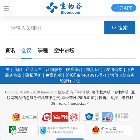
打开APP
搜索
资讯
会议
课程
空中讲坛
关于我们
|
产品大全
|
营销服务
|
联系我们
|
加入我们
|
友情链接
|
用户
服务协议
|
隐私保护
|
免责条款
|
沪ICP备14018915号-1
|
增值电信业务
经营许可证
Copyright©2001-2020 bioon.com 版权所有 不得转载.
著作权声明
|
法律声明
|
互
联网药品信息服务资格证书((沪)-非经营性-2019-0162)
|
投诉、举报、维权邮
箱：editor@medsci.cn<
网
上海工商
络
社
会
征
021-54485309-8082
31010402000321
信