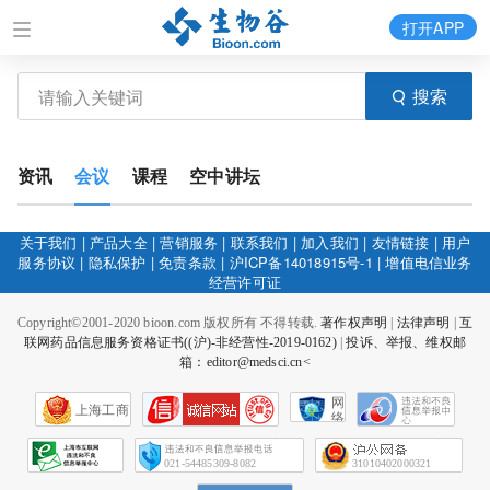
打开APP
搜索
资讯
会议
课程
空中讲坛
关于我们
|
产品大全
|
营销服务
|
联系我们
|
加入我们
|
友情链接
|
用户
服务协议
|
隐私保护
|
免责条款
|
沪ICP备14018915号-1
|
增值电信业务
经营许可证
Copyright©2001-2020 bioon.com 版权所有 不得转载.
著作权声明
|
法律声明
|
互
联网药品信息服务资格证书((沪)-非经营性-2019-0162)
|
投诉、举报、维权邮
箱：editor@medsci.cn<
网
上海工商
络
社
会
征
021-54485309-8082
31010402000321
信