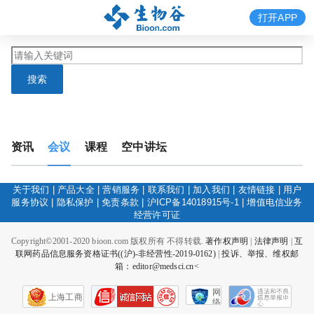
打开APP
搜索
资讯
会议
课程
空中讲坛
关于我们
|
产品大全
|
营销服务
|
联系我们
|
加入我们
|
友情链接
|
用户
服务协议
|
隐私保护
|
免责条款
|
沪ICP备14018915号-1
|
增值电信业务
经营许可证
Copyright©2001-2020 bioon.com 版权所有 不得转载.
著作权声明
|
法律声明
|
互
联网药品信息服务资格证书((沪)-非经营性-2019-0162)
|
投诉、举报、维权邮
箱：editor@medsci.cn<
网
上海工商
络
社